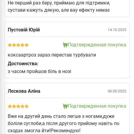
Не перший раз беру, приймаю для підтримки,
сустави кажуть дякую, але вау ефекту немає
Пустовій Юрій
14.10.2025
Подтвержденная покупка
коксаартроз зараз перестав турбувати
Достоинства:
з часом пройшов біль в нозі
Лєскова Аліна
06.09.2025
Подтвержденная покупка
Вже на другий день стало легше з ногами,дуже
боліли суглоби,а після другого прийому навіть по
сходах змогла йти!Рекомендую!