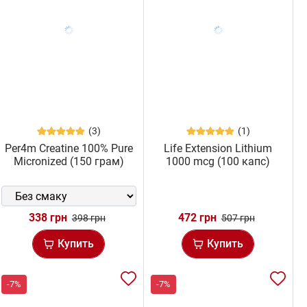
(3)
(1)
Per4m Creatine 100% Pure
Life Extension Lithium
Micronized (150 грам)
1000 mcg (100 капс)
338 грн
472 грн
398 грн
507 грн
Купить
Купить
-7%
-7%