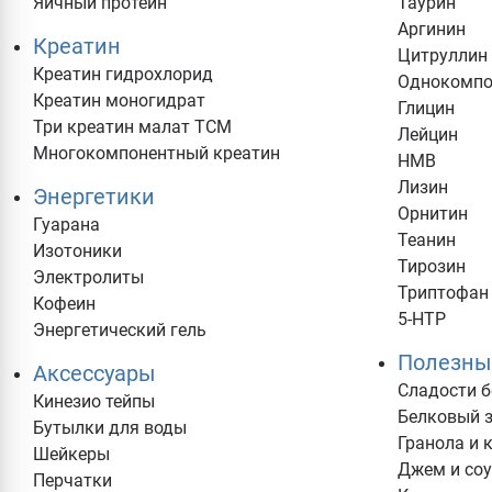
Яичный протеин
Таурин
Аргинин
Креатин
Цитруллин
Креатин гидрохлорид
Однокомпо
Креатин моногидрат
Глицин
Три креатин малат TCM
Лейцин
Многокомпонентный креатин
HMB
Лизин
Энергетики
Орнитин
Гуарана
Теанин
Изотоники
Тирозин
Электролиты
Триптофан
Кофеин
5-HTP
Энергетический гель
Полезны
Аксеcсуары
Cладости б
Кинезио тейпы
Белковый 
Бутылки для воды
Гранола и 
Шейкеры
Джем и со
Перчатки