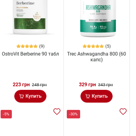
(9)
(5)
OstroVit Berberine 90 табл
Trec Ashwagandha 800 (60
капс)
223 грн
329 грн
248 грн
343 грн
Купить
Купить
-5%
-30%