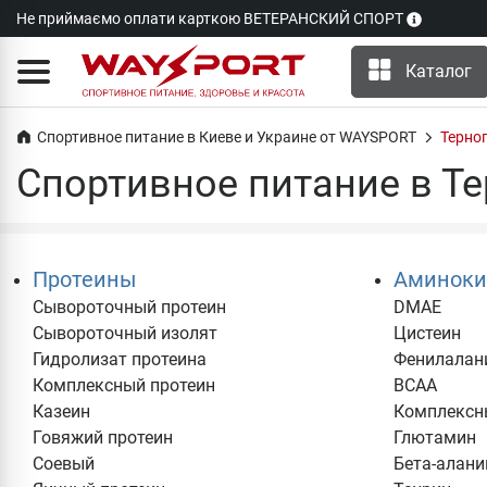
Не приймаємо оплати карткою ВЕТЕРАНСКИЙ СПОРТ
Каталог
Спортивное питание в Киеве и Украине от WAYSPORT
Терно
Спортивное питание в Те
Протеины
Аминоки
Сывороточный протеин
DMAE
Сывороточный изолят
Цистеин
Гидролизат протеина
Фенилалан
Комплексный протеин
BCAA
Казеин
Комплексн
Говяжий протеин
Глютамин
Соевый
Бета-алани