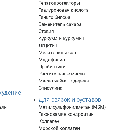
Гепатопротекторы
Гиалуроновая кислота
Гинкго билоба
Заменитель сахара
Стевия
Куркума и куркумин
Лецитин
Мелатонин и сон
Модафинил
Пробиотики
Растительные масла
Масло чайного дерева
Спирулина
худение
Для связок и суставов
ели
Метилсульфонилметан (MSM)
Глюкозамин хондроитин
Коллаген
Морской коллаген