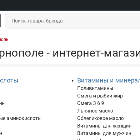
поль
рнополе - интернет-магаз
слоты
Витамины и минера
Поливитамины
Омега и рыбий жир
ин
Омега 3 6 9
Льняное масло
ые аминокислоты
Облепиховое масло
Витамины для женщин
н
Витамины для мужчин