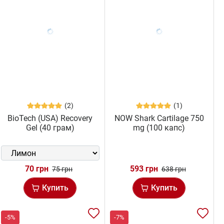
(2)
(1)
BioTech (USA) Recovery
NOW Shark Cartilage 750
Gel (40 грам)
mg (100 капс)
70 грн
593 грн
75 грн
638 грн
Купить
Купить
-5%
-7%