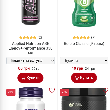
(2)
(7)
Applied Nutrition ABE
Bolero Classic (9 грам)
Energy+Performance 330
мл
88 грн
19 грн
95 грн
24 грн
Купить
Купить
-3%
-7%