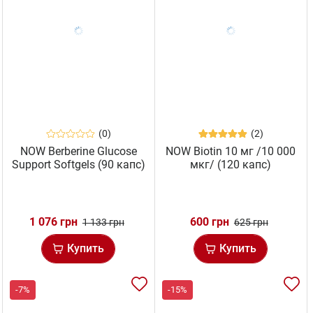
(0)
(2)
NOW Berberine Glucose
NOW Biotin 10 мг /10 000
Support Softgels (90 капс)
мкг/ (120 капс)
1 076 грн
600 грн
1 133 грн
625 грн
Купить
Купить
-7%
-15%