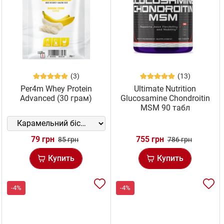
(3)
(13)
Per4m Whey Protein
Ultimate Nutrition
Advanced (30 грам)
Glucosamine Chondroitin
MSM 90 табл
79 грн
755 грн
85 грн
786 грн
Купить
Купить
-4%
-4%