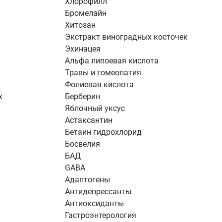
Хлорофилл
Бромелайн
Хитозан
Экстракт виноградных косточек
Эхинацея
Альфа липоевая кислота
Травы и гомеопатия
Фолиевая кислота
х
Берберин
Яблочный уксус
Астаксантин
Бетаин гидрохлорид
Босвелия
БАД
GABA
Адаптогены
Антидепрессанты
Антиоксиданты
Гастроэнтерология