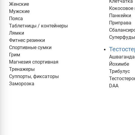
Клетчатка
Женские
Кокосовое
Мужские
Панкейки
Пояса
Приправа
Таблетницы / контейнеры
Сбалансир
Лямки
Суперфуд
Фитнес резинки
Спортивные сумки
Тестост
Грим
Ашваганда
Магнезия спортивная
Йохимбе
Тренажеры
Трибулус
Суппорты, фиксаторы
Тестостеро
Заморозка
DAA