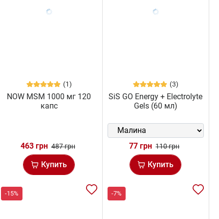
(1)
(3)
NOW MSM 1000 мг 120
SiS GO Energy + Electrolyte
капс
Gels (60 мл)
463 грн
77 грн
487 грн
110 грн
Купить
Купить
-15%
-7%