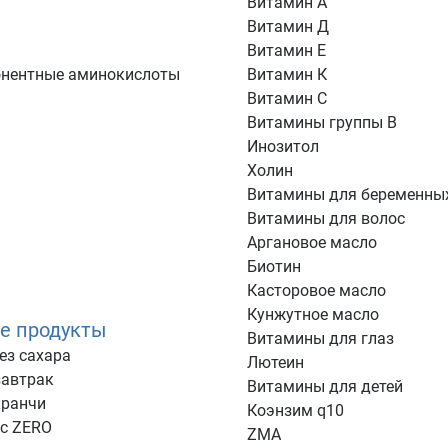
Витамин А
Витамин Д
Витамин Е
нентные аминокислоты
Витамин К
Витамин С
Витамины группы В
Инозитол
Холин
Витамины для беременны
Витамины для волос
Аргановое масло
Биотин
Касторовое масло
Кунжутное масло
е продукты
Витамины для глаз
ез сахара
Лютеин
завтрак
Витамины для детей
кранчи
Коэнзим q10
ус ZERO
ZMA