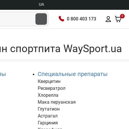
UA
0
0 800 403 173
ин спортпита WaySport.ua
лы
Специальные препараты
Кверцетин
Ресвератрол
Хлорелла
Мака перуанская
Глутатион
Астрагал
Гарциния