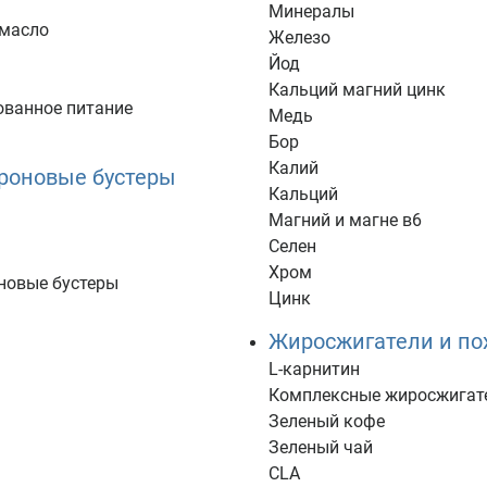
Минералы
 масло
Железо
Йод
Кальций магний цинк
ованное питание
Медь
ы
Бор
Калий
ероновые бустеры
Кальций
Магний и магне в6
Селен
Хром
новые бустеры
Цинк
Жиросжигатели и по
L-карнитин
Комплексные жиросжигат
Зеленый кофе
Зеленый чай
CLA