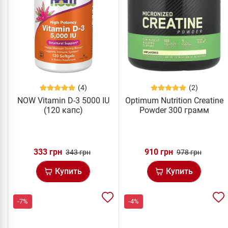
(4)
(2)
NOW Vitamin D-3 5000 IU
Optimum Nutrition Creatine
(120 капс)
Powder 300 грамм
333 грн
910 грн
343 грн
978 грн
Купить
Купить
-7%
-4%