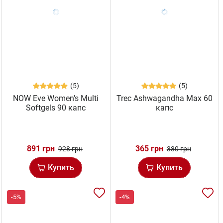
(5)
(5)
NOW Eve Women's Multi
Trec Ashwagandha Max 60
Softgels 90 капс
капс
891 грн
365 грн
928 грн
380 грн
Купить
Купить
-5%
-4%