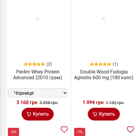
(2)
(1)
Per4m Whey Protein
Double Wood Fadogia
Advanced (2010 грам)
Agrestis 600 mg (180 капс)
3 160 грн
1 094 грн
3 398 грн
1 152 грн
Купить
Купить
-5%
-7%