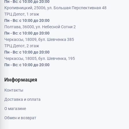
Пн - Вс: с 10:00 до 20:00
организму, включает животные источники, такие как
Кропивницкий, 25006, ул. Большая Перспективная 48
мясо, рыба, птица и молоко. В неполных источниках
ТРЦ Депот, 1 этаж
белка (обычно на растительной основе) часто
Пн - Вс: с 10:00 до 20:00
отсутствуют одна или несколько незаменимых
Полтава, 36000, ул. Небесной Сотни 2
Пн - Вс: с 10:00 до 20:00
аминокислот. Незаменимые аминокислоты не могут
Черкассы, 18009, бул. Шевченка 385
вырабатываться организмом и должны поступать с
ТРЦ Депот, 2 этаж
пищей. Белок играет важную роль в восстановлении и
Пн - Вс: с 10:00 до 20:00
росте мышц. В нашем магазине спортивного питания
Черкассы, 18005, бул. Шевченка, 195
WAYSPORT представлен большой ассортимент
Пн - Вс: с 10:00 до 20:00
товаров, которые содержат протеин, комплексные
аминокислоты, незаменимые аминокислоты всаа,
Информация
отдельные аминокислоты такие как: аргинин,
глютамин, цитрулин, лейцин, изолейцин, валин, теанин,
Контакты
тирозин, триптофан, бета аланин.
Доставка и оплата
Жиры могут быть насыщенными или ненасыщенными,
О магазине
и они играют жизненно важную роль в организме
Обмен и возврат
человека. Ненасыщенные жиры считаются полезными
для здоровья и поступают из растительных