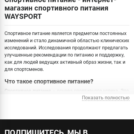
магазин спортивного питания
WAYSPORT
Спортивное питание является предметом постоянных
изменений и стало динамичной областью клинических
исследований. Исследования продолжают предлагать
улучшенные рекомендации по питанию и поддержку,
как для людей ведущих активный образ жизни, так и
для спортсменов.
Что такое спортивное питание?
Спортивное питание
– основа спортивного успеха. Это
Показать полностью
хорошо разработанный план питания, который
позволяет активным взрослым и спортсменам
выступать в своих лучших проявлениях. Он
поставляет правильный тип пищи, энергии,
питательных веществ и жидкостей для поддержания
ПОДПИШИТЕСЬ, МЫ В
хорошего гидратации и функционирования организма