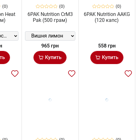
(0)
(0)
(0)
on Heat
6PAK Nutrition CrM3
6PAK Nutrition AAKG
ам)
Pak (500 грам)
(120 капс)
н
965 грн
558 грн
ть
Купить
Купить
(0)
(0)
(0)