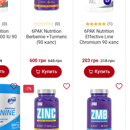
(0)
(0)
(1)
ition
6PAK Nutrition
6PAK Nutrition
00 IU 90
Berberine +Turmeric
Effective Line
(90 капс)
Chromium 90 капс
н
600 грн
203 грн
645 грн
218 грн
ть
Купить
Купить
-7%