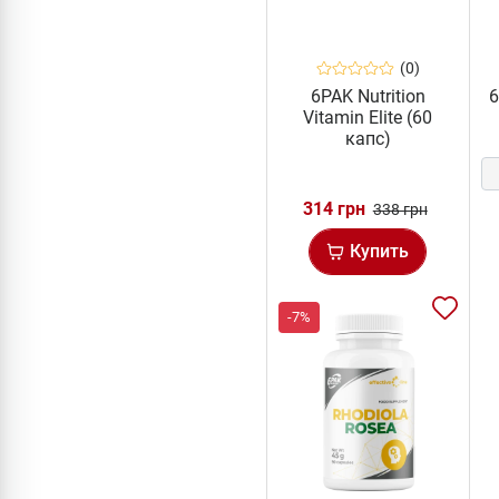
(0)
6PAK Nutrition
6
Vitamin Elite (60
капс)
314 грн
338 грн
Купить
-7%