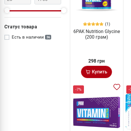
(1)
Статус товара
6PAK Nutrition Glycine
(200 грам)
Есть в наличии
36
298 грн
Купить
-7%
-