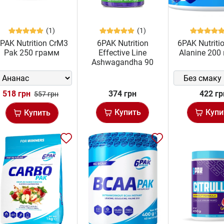
(1)
(1)
PAK Nutrition CrM3
6PAK Nutrition
6PAK Nutriti
Pak 250 грамм
Effective Line
Alanine 200
Ashwagandha 90
капс
518 грн
374 грн
422 гр
557 грн
Купить
Купи
Купить