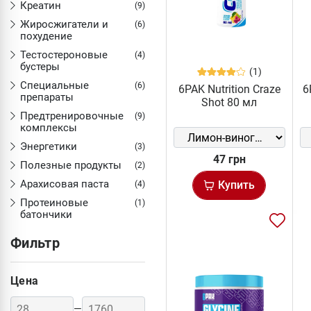
Креатин
(9)
Жиросжигатели и
(6)
похудение
Тестостероновые
(4)
бустеры
(1)
Специальные
(6)
6PAK Nutrition Craze
6
препараты
Shot 80 мл
Предтренировочные
(9)
комплексы
Энергетики
(3)
47 грн
Полезные продукты
(2)
Арахисовая паста
Купить
(4)
Протеиновые
(1)
батончики
Фильтр
Цена
—