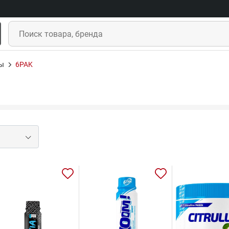
ы
6PAK