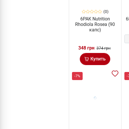
(0)
6PAK Nutrition
6
Rhodiola Rosea (90
капс)
348 грн
374 грн
Купить
-7%
-