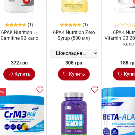
(1)
(1)
6PAK Nutrition L-
6PAK Nutrition Zero
6PAK Nutr
Carnitine 90 капс
Syrup (500 мл)
Vitamin D3 20
капс
372 грн
308 грн
188 гр
Купить
Купить
Купи
7%