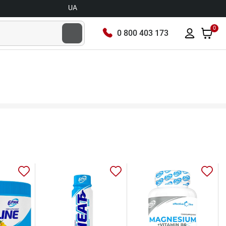
UA
0
0 800 403 173