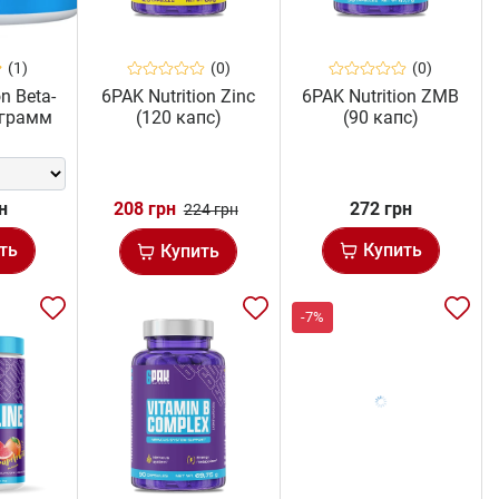
(1)
(0)
(0)
on Beta-
6PAK Nutrition Zinc
6PAK Nutrition ZMB
 грамм
(120 капс)
(90 капс)
н
208 грн
272 грн
224 грн
ть
Купить
Купить
-7%