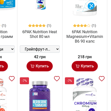
(1)
(1)
(1)
ition
6PAK Nutrition Heat
6PAK Nutrition
00 грамм
Shot 80 мл
Magnesium+Vitamin
B6 90 капс
н
42 грн
218 грн
ть
Купить
Купить
-7%
-7%