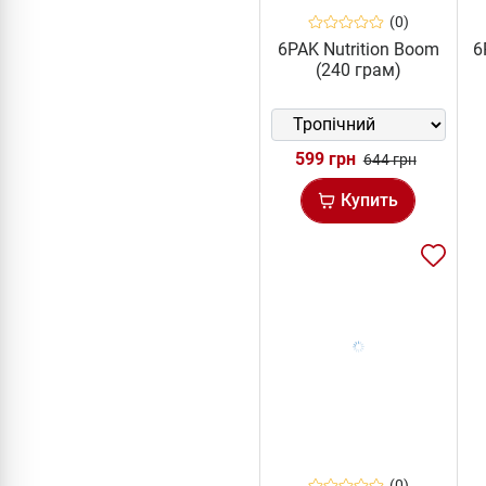
(0)
6PAK Nutrition Boom
6
(240 грам)
599 грн
644 грн
Купить
(0)