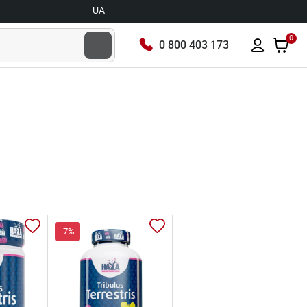
UA
0
0 800 403 173
-7%