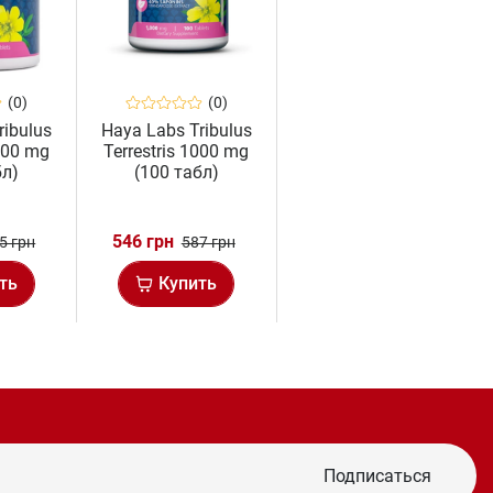
(0)
(0)
ribulus
Haya Labs Tribulus
1000 mg
Terrestris 1000 mg
бл)
(100 табл)
546 грн
5 грн
587 грн
ть
Купить
Подписаться