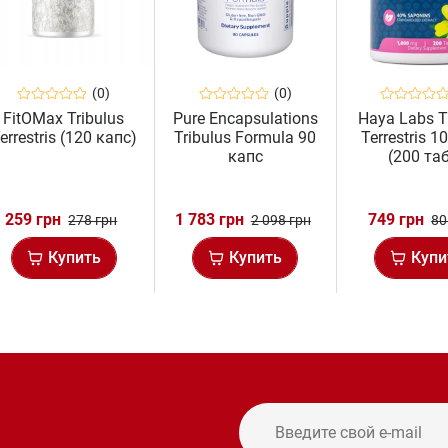
(0)
(0)
FitOMax Tribulus
Pure Encapsulations
Haya Labs T
errestris (120 капс)
Tribulus Formula 90
Terrestris 
капс
(200 та
259 грн
1 783 грн
749 грн
278 грн
2 098 грн
80
Купить
Купить
Купи
и