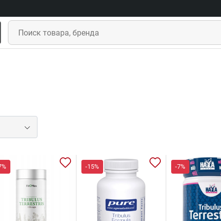
7%
-15%
-7%