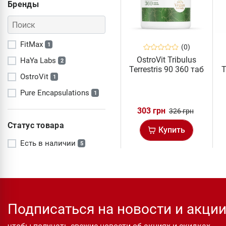
Бренды
FitMax
1
(0)
OstroVit Tribulus
HaYa Labs
2
Terrestris 90 360 таб
T
OstroVit
1
Pure Encapsulations
1
303 грн
326 грн
Статус товара
Купить
Есть в наличии
5
Подписаться на новости и акци