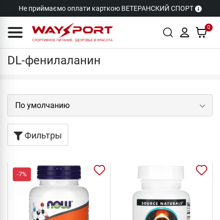
Не приймаємо оплати карткою ВЕТЕРАНСКИЙ СПОРТ
0
Фенилаланин
DL-фенилаланин
Фильтры
-7%