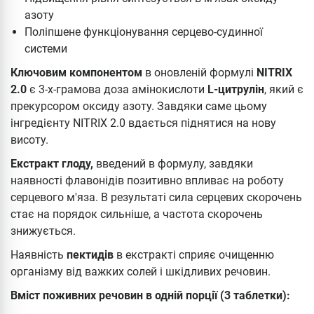
азоту
Поліпшене функціонування серцево-судинної
системи
Ключовим компонентом
в оновленій формулі
NITRIX
2.0
є 3-х-грамова доза амінокислоти
L-цитрулін
, який є
прекурсором оксиду азоту. Завдяки саме цьому
інгредієнту NITRIX 2.0 вдається піднятися на нову
висоту.
Екстракт глоду,
введений в формулу, завдяки
наявності флавонідів позитивно впливає на роботу
серцевого м'яза. В результаті сила серцевих скорочень
стає на порядок сильніше, а частота скорочень
знижується.
Наявність
пектидів
в екстракті сприяє очищенню
організму від важких солей і шкідливих речовин.
Вміст поживних речовин в одній порції (3 таблетки):