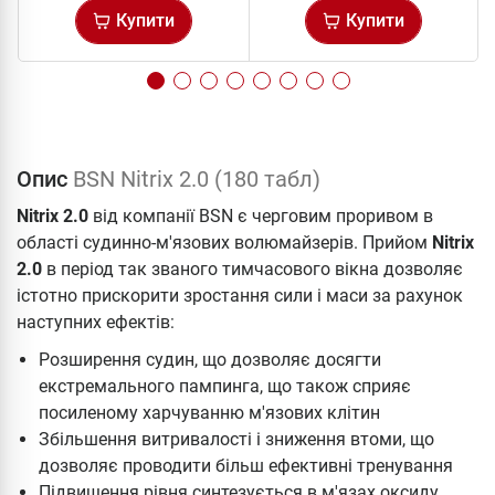
Купити
Купити
Опис
BSN Nitrix 2.0 (180 табл)
Nitrix 2.0
від компанії BSN є черговим проривом в
області судинно-м'язових волюмайзерів. Прийом
Nitrix
2.0
в період так званого тимчасового вікна дозволяє
істотно прискорити зростання сили і маси за рахунок
наступних ефектів:
Розширення судин, що дозволяє досягти
екстремального пампинга, що також сприяє
посиленому харчуванню м'язових клітин
Збільшення витривалості і зниження втоми, що
дозволяє проводити більш ефективні тренування
Підвищення рівня синтезується в м'язах оксиду