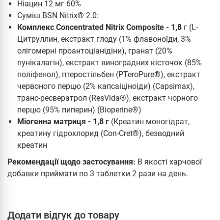
Ніацин 12 мг 60%
Суміш BSN Nitrix® 2.0:
Комплекс Concentrated Nitrix Composite - 1,8
г (L-
Цитруллин, екстракт глоду (1% флавоноїди, 3%
олігомерні проантоціанідіни), гранат (20%
пунікалагін), екстракт виноградних кісточок (85%
поліфенол), птеростільбен (PTeroPure®), екстракт
червоного перцю (2% капсаіціноіди) (Capsimax),
транс-ресвератрол (ResVida®), екстракт чорного
перцю (95% пиперин) (Bioperine®)
Міогенна матриця - 1,8 г
(Креатин моногідрат,
креатину гідрохлорид (Con-Cret®), безводний
креатин
Рекомендації щодо застосування:
В якості харчової
добавки приймати по 3 таблетки 2 рази на день.
Додати відгук до товару