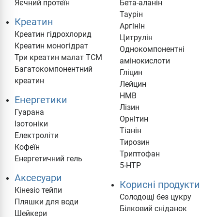
Яєчний протеїн
Бета-аланін
Таурін
Креатин
Аргінін
Креатин гідрохлорид
Цитрулін
Креатин моногідрат
Однокомпонентні
Три креатин малат TCM
амінокислоти
Багатокомпонентний
Гліцин
креатин
Лейцин
HMB
Енергетики
Лізин
Гуарана
Орнітин
Ізотоніки
Тіанін
Електроліти
Тирозин
Кофеїн
Триптофан
Енергетичний гель
5-HTP
Аксесуари
Корисні продукти
Кінезіо тейпи
Солодощі без цукру
Пляшки для води
Білковий сніданок
Шейкери