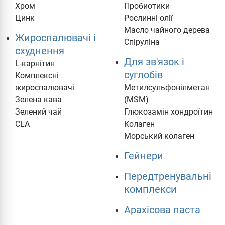
Хром
Пробиотики
Цинк
Рослинні олії
Масло чайного дерева
Жироспалювачі і
Спіруліна
схуднення
Для зв'язок і
L-карнітин
суглобів
Комплексні
жироспалювачі
Метилсульфонілметан
Зелена кава
(MSM)
Зелений чай
Глюкозамін хондроїтин
CLA
Колаген
Морський колаген
Гейнери
Передтренувальні
комплекси
Арахісова паста