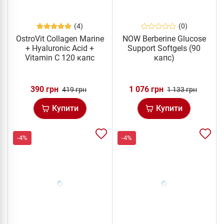
(4)
(0)
OstroVit Collagen Marine
NOW Berberine Glucose
+ Hyaluronic Acid +
Support Softgels (90
Vitamin C 120 капс
капс)
390 грн
1 076 грн
419 грн
1 133 грн
Купити
Купити
-4%
-4%