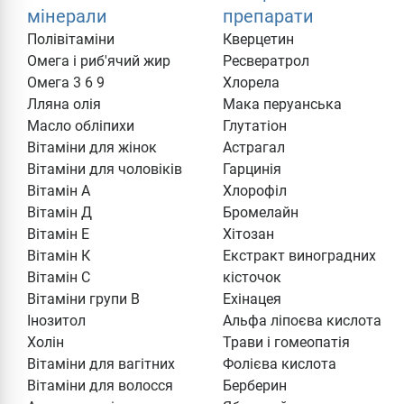
мінерали
препарати
Полівітаміни
Кверцетин
Омега і риб'ячий жир
Ресвератрол
Омега 3 6 9
Хлорела
Лляна олія
Мака перуанська
Масло обліпихи
Глутатіон
Вітаміни для жінок
Астрагал
Вітаміни для чоловіків
Гарцинія
Вітамін А
Хлорофіл
Вітамін Д
Бромелайн
Вітамін Е
Хітозан
Вітамін К
Екстракт виноградних
Вітамін С
кісточок
Вітаміни групи В
Ехінацея
Інозитол
Альфа ліпоєва кислота
Холін
Трави і гомеопатія
Вітаміни для вагітних
Фолієва кислота
Вітаміни для волосся
Берберин