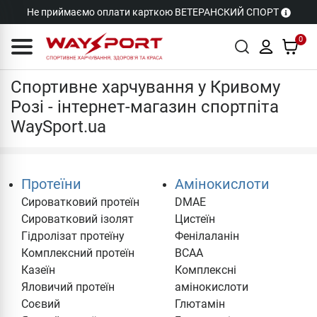
Не приймаємо оплати карткою ВЕТЕРАНСКИЙ СПОРТ
0
Кривий Ріг
Спортивне харчування у Кривому
Розі - інтернет-магазин спортпіта
WaySport.ua
Протеїни
Амінокислоти
Сироватковий протеїн
DMAE
Cироватковий ізолят
Цистеїн
Гідролізат протеїну
Фенілаланін
Комплексний протеїн
BCAA
Казеїн
Комплексні
Яловичий протеїн
амінокислоти
Соєвий
Глютамін