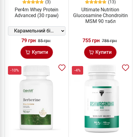
(3)
(13)
Per4m Whey Protein
Ultimate Nutrition
Advanced (30 грам)
Glucosamine Chondroitin
MSM 90 табл
79 грн
755 грн
85 грн
786 грн
Купити
Купити
-10%
-4%