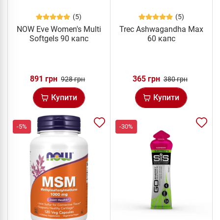
(5)
(5)
NOW Eve Women's Multi
Trec Ashwagandha Max
Softgels 90 капс
60 капс
891 грн
365 грн
928 грн
380 грн
Купити
Купити
-5%
-30%