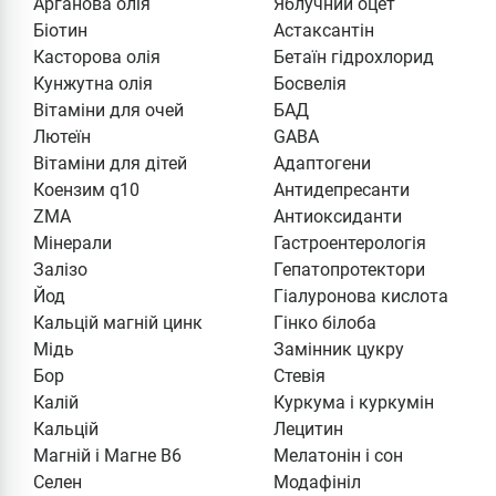
Арганова олія
Яблучний оцет
Біотин
Астаксантін
Касторова олія
Бетаїн гідрохлорид
Кунжутна олія
Босвелія
Вітаміни для очей
БАД
Лютеїн
GABA
Вітаміни для дітей
Адаптогени
Коензим q10
Антидепресанти
ZMA
Антиоксиданти
Мінерали
Гастроентерологія
Залізо
Гепатопротектори
Йод
Гіалуронова кислота
Кальцій магній цинк
Гінко білоба
Мідь
Замінник цукру
Бор
Стевія
Калій
Куркума і куркумін
Кальцій
Лецитин
Магній і Магне В6
Мелатонін і сон
Селен
Модафініл