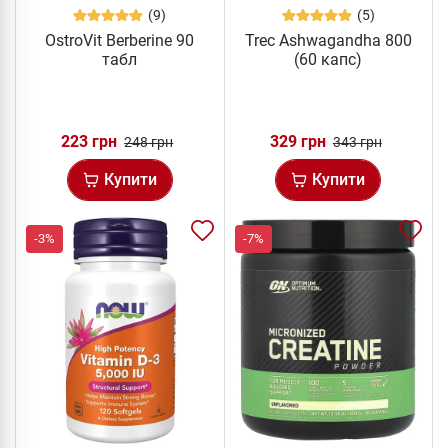
(9)
(5)
OstroVit Berberine 90
Trec Ashwagandha 800
табл
(60 капс)
223 грн
329 грн
248 грн
343 грн
Купити
Купити
-3%
-7%