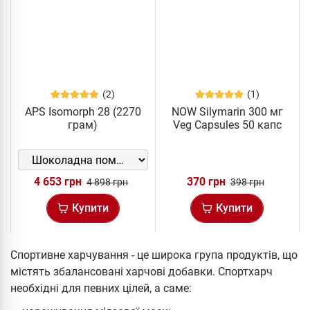
(2)
(1)
APS Isomorph 28 (2270
NOW Silymarin 300 мг
грам)
Veg Capsules 50 капс
4 653 грн
370 грн
4 898 грн
398 грн
Купити
Купити
Спортивне харчування - це широка група продуктів, що
містять збалансовані харчові добавки. Спортхарч
необхідні для певних цілей, а саме: