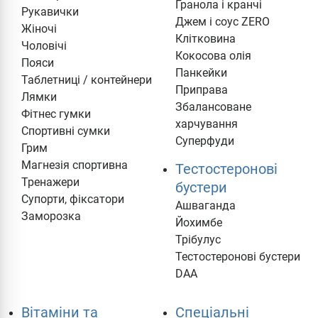
Гранола і кранчі
Рукавички
Джем і соус ZERO
Жіночі
Клітковина
Чоловічі
Кокосова олія
Пояси
Панкейки
Таблетниці / контейнери
Приправа
Лямки
Збалансоване
Фітнес гумки
харчування
Спортивні сумки
Суперфуди
Грим
Магнезія спортивна
Тестостеронові
Тренажери
бустери
Супорти, фіксатори
Ашваганда
Заморозка
Йохимбе
Трібулус
Тестостеронові бустери
DAA
Вітаміни та
Cпеціальні