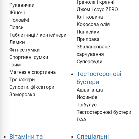
Гранола і кранчі
Рукавички
Джем і соус ZERO
Жіночі
Клітковина
Чоловічі
Кокосова олія
Пояси
Панкейки
Таблетниці / контейнери
Приправа
Лямки
Збалансоване
Фітнес гумки
харчування
Спортивні сумки
Суперфуди
Грим
Магнезія спортивна
Тестостеронові
Тренажери
бустери
Супорти, фіксатори
Ашваганда
Заморозка
Йохимбе
Трібулус
Тестостеронові бустери
DAA
Вітаміни та
Cпеціальні