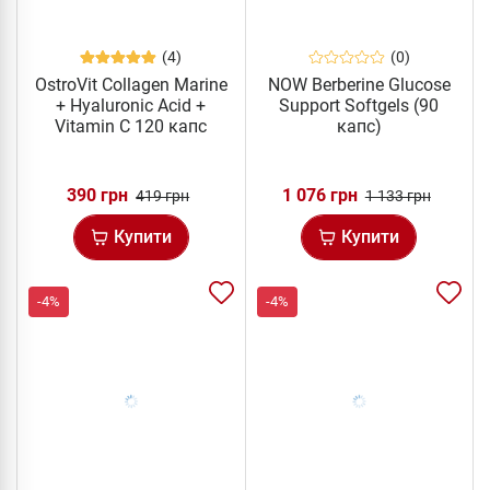
(4)
(0)
OstroVit Collagen Marine
NOW Berberine Glucose
+ Hyaluronic Acid +
Support Softgels (90
Vitamin C 120 капс
капс)
390 грн
1 076 грн
419 грн
1 133 грн
Купити
Купити
-4%
-4%