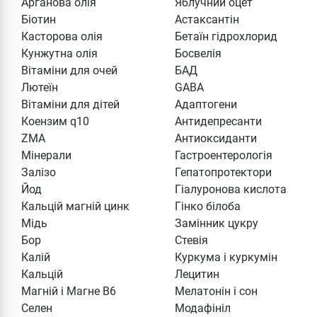
Арганова олія
Яблучний оцет
Біотин
Астаксантін
Касторова олія
Бетаїн гідрохлорид
Кунжутна олія
Босвелія
Вітаміни для очей
БАД
Лютеїн
GABA
Вітаміни для дітей
Адаптогени
Коензим q10
Антидепресанти
ZMA
Антиоксиданти
Мінерали
Гастроентерологія
Залізо
Гепатопротектори
Йод
Гіалуронова кислота
Кальцій магній цинк
Гінко білоба
Мідь
Замінник цукру
Бор
Стевія
Калій
Куркума і куркумін
Кальцій
Лецитин
Магній і Магне В6
Мелатонін і сон
Селен
Модафініл