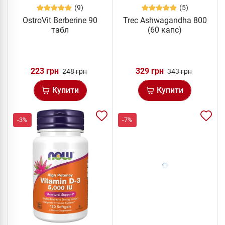
(9)
(5)
OstroVit Berberine 90
Trec Ashwagandha 800
табл
(60 капс)
223 грн
329 грн
248 грн
343 грн
Купити
Купити
-3%
-7%