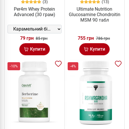
(3)
(13)
Per4m Whey Protein
Ultimate Nutrition
Advanced (30 грам)
Glucosamine Chondroitin
MSM 90 табл
79 грн
755 грн
85 грн
786 грн
Купити
Купити
-10%
-4%