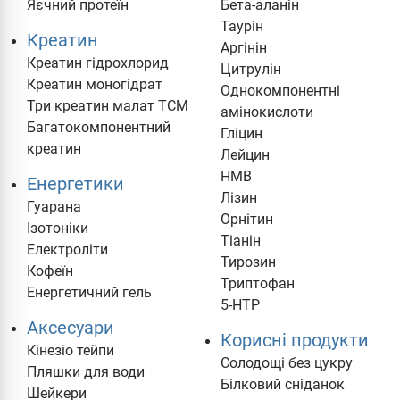
Яєчний протеїн
Бета-аланін
Таурін
Креатин
Аргінін
Креатин гідрохлорид
Цитрулін
Креатин моногідрат
Однокомпонентні
Три креатин малат TCM
амінокислоти
Багатокомпонентний
Гліцин
креатин
Лейцин
HMB
Енергетики
Лізин
Гуарана
Орнітин
Ізотоніки
Тіанін
Електроліти
Тирозин
Кофеїн
Триптофан
Енергетичний гель
5-HTP
Аксесуари
Корисні продукти
Кінезіо тейпи
Солодощі без цукру
Пляшки для води
Білковий сніданок
Шейкери