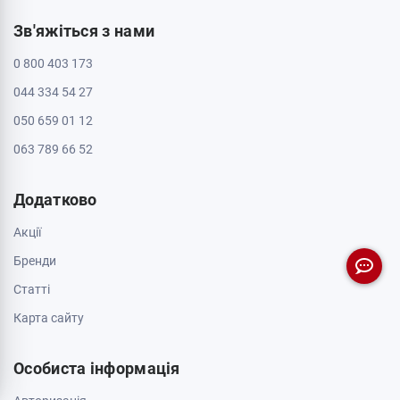
Зв'яжіться з нами
0 800 403 173
044 334 54 27
050 659 01 12
063 789 66 52
Додатково
Акції
Бренди
Cтатті
Карта сайту
Особиста інформація