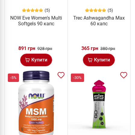
(5)
(5)
NOW Eve Women's Multi
Trec Ashwagandha Max
Softgels 90 капс
60 капс
891 грн
365 грн
928 грн
380 грн
Купити
Купити
-5%
-30%