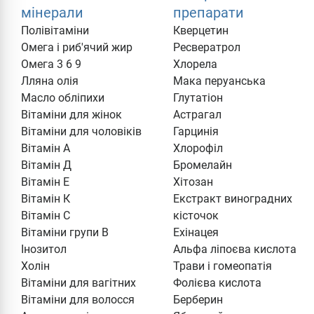
мінерали
препарати
Полівітаміни
Кверцетин
Омега і риб'ячий жир
Ресвератрол
Омега 3 6 9
Хлорела
Лляна олія
Мака перуанська
Масло обліпихи
Глутатіон
Вітаміни для жінок
Астрагал
Вітаміни для чоловіків
Гарцинія
Вітамін А
Хлорофіл
Вітамін Д
Бромелайн
Вітамін Е
Хітозан
Вітамін К
Екстракт виноградних
Вітамін С
кісточок
Вітаміни групи В
Ехінацея
Інозитол
Альфа ліпоєва кислота
Холін
Трави і гомеопатія
Вітаміни для вагітних
Фолієва кислота
Вітаміни для волосся
Берберин