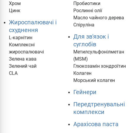
Хром
Пробиотики
Цинк
Рослинні олії
Масло чайного дерева
Жироспалювачі і
Спіруліна
схуднення
Для зв'язок і
L-карнітин
суглобів
Комплексні
жироспалювачі
Метилсульфонілметан
Зелена кава
(MSM)
Зелений чай
Глюкозамін хондроїтин
CLA
Колаген
Морський колаген
Гейнери
Передтренувальні
комплекси
Арахісова паста