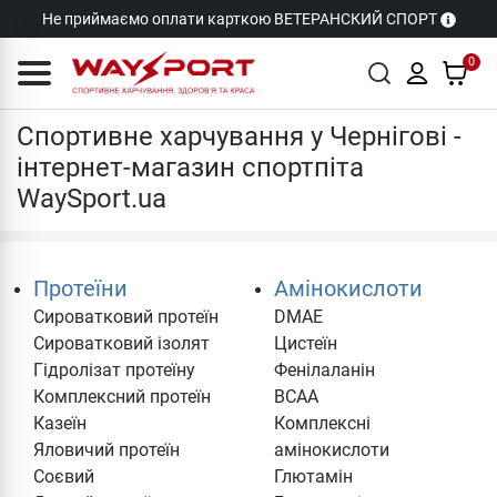
Не приймаємо оплати карткою ВЕТЕРАНСКИЙ СПОРТ
0
Чернігів
Спортивне харчування у Чернігові -
інтернет-магазин спортпіта
WaySport.ua
Протеїни
Амінокислоти
Сироватковий протеїн
DMAE
Cироватковий ізолят
Цистеїн
Гідролізат протеїну
Фенілаланін
Комплексний протеїн
BCAA
Казеїн
Комплексні
Яловичий протеїн
амінокислоти
Соєвий
Глютамін