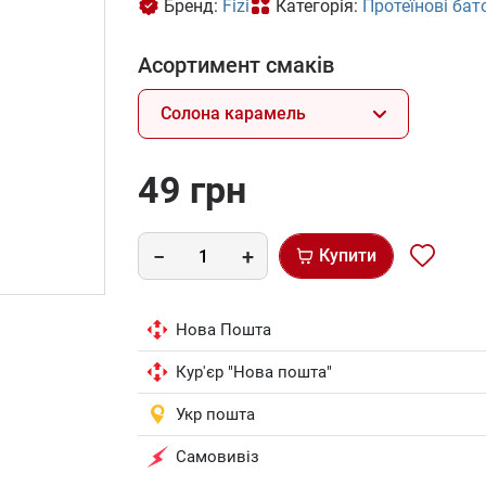
Бренд:
Fizi
Категорія:
Протеїнові ба
Асортимент смаків
Солона карамель
49 грн
Купити
Нова Пошта
Кур'єр "Нова пошта"
Укр пошта
Самовивіз