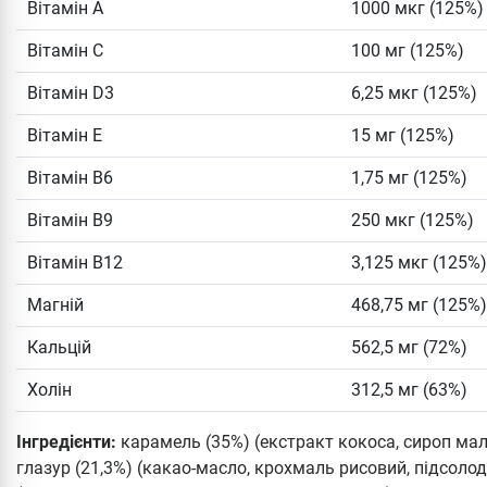
Вітамін А
1000 мкг (125%)
Вітамін С
100 мг (125%)
Вітамін D3
6,25 мкг (125%)
Вітамін Е
15 мг (125%)
Вітамін В6
1,75 мг (125%)
Вітамін В9
250 мкг (125%)
Вітамін В12
3,125 мкг (125%)
Магній
468,75 мг (125%)
Кальцій
562,5 мг (72%)
Холін
312,5 мг (63%)
Інгредієнти:
карамель (35%) (екстракт кокоса, сироп ма
глазур (21,3%) (какао-масло, крохмаль рисовий, підсолод