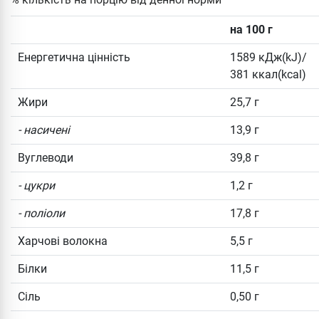
на 100 г
Енергетична цінність
1589 кДж(kJ)/
381 ккал(kcal)
Жири
25,7 г
- насичені
13,9 г
Вуглеводи
39,8 г
- цукри
1,2 г
- поліоли
17,8 г
Харчові волокна
5,5 г
Білки
11,5 г
Сіль
0,50 г