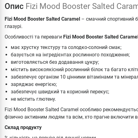
Опис
Fizi Mood Booster Salted Caram
Fizi Mood Booster Salted Caramel
– смачний спортивний б
глазурі.
Особливості та переваги
Fizi Mood Booster Salted Caramel
має хрустку текстуру та солодко-солоний смак;
базується на інгредієнтах рослинного походження;
виготовляється без додавання цукру;
містить високоякісний рослинний білок та багато кліт
забезпечує організм 10 цінними вітамінами та мінера
заряджає енергією;
забезпечує швидкий та корисний перекус;
не містить глютену.
Fizi Mood Booster Salted Caramel особливо рекомендуєт
фізично активним людям та всім, хто прагне включити в 
Склад продукту
% кількість на порцію від денної норми