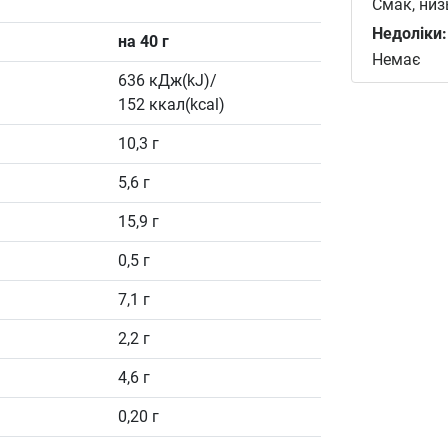
Смак, низ
Недоліки:
на 40 г
Немає
636 кДж(kJ)/
152 ккал(kcal)
10,3 г
5,6 г
15,9 г
0,5 г
7,1 г
2,2 г
4,6 г
0,20 г