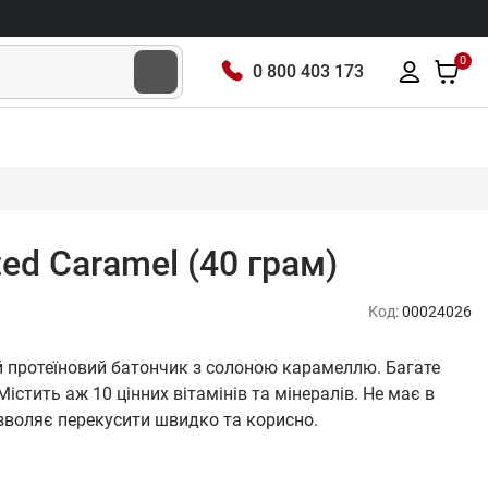
0
0 800 403 173
ted Caramel (40 грам)
Код:
00024026
ий протеїновий батончик з солоною карамеллю. Багате
істить аж 10 цінних вітамінів та мінералів. Не має в
озволяє перекусити швидко та корисно.