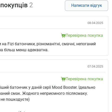
 покупців
2
Написати відгук
08.04.2025
Перевірена покупка
 на Fizi батончики, різноманітні, смачні, непоганий
іна більш менш адекватна.
07.04.2025
Перевірена покупка
ший батончик у даній серії Mood Booster. Ідеально
аний смак. Жодного неприємного післясмаку.
 не пошкодуєте)
: