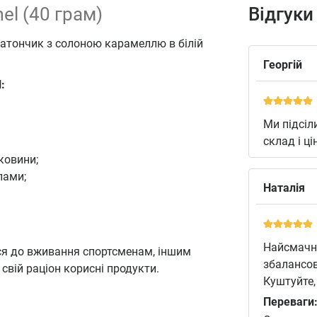
el (40 грам)
Відгуки
атончик з солоною карамеллю в білій
Георгій
:
Ми підсіли
склад і ц
ковини;
лами;
Наталія
Найсмачні
ься до вживання спортсменам, іншим
збалансов
свій раціон корисні продукти.
Куштуйте,
Переваги