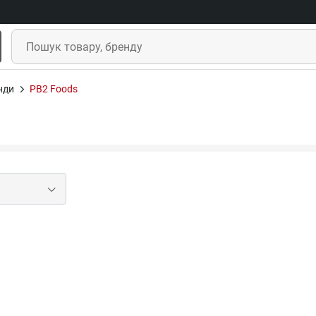
нди
PB2 Foods