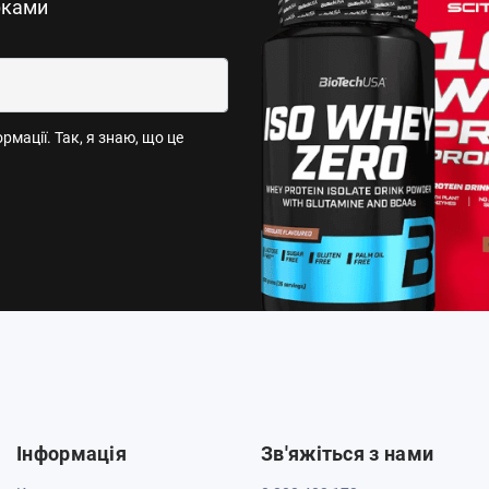
рками
мації. Так, я знаю, що це
Інформація
Зв'яжіться з нами