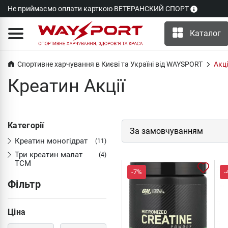
Не приймаємо оплати карткою ВЕТЕРАНСКИЙ СПОРТ
Каталог
Спортивне харчування в Києві та Україні від WAYSPORT
Акці
Креатин Акції
Категорії
Креатин моногідрат
(11)
Три креатин малат
(4)
TCM
-7%
-
Фільтр
Ціна