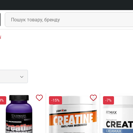
ї
4%
-15%
-7%