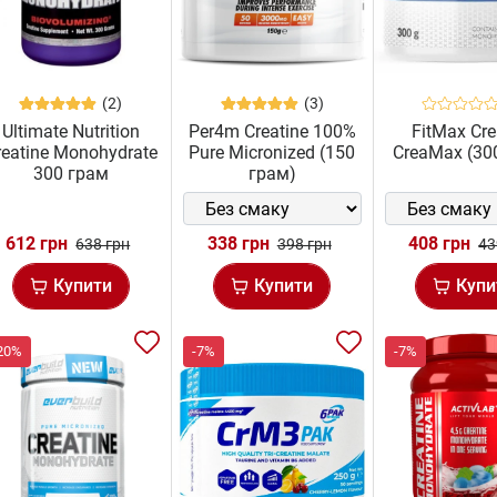
(2)
(3)
Ultimate Nutrition
Per4m Creatine 100%
FitMax Cre
reatine Monohydrate
Pure Micronized (150
CreaMax (30
300 грам
грам)
612 грн
338 грн
408 грн
638 грн
398 грн
43
Купити
Купити
Купи
20%
-7%
-7%