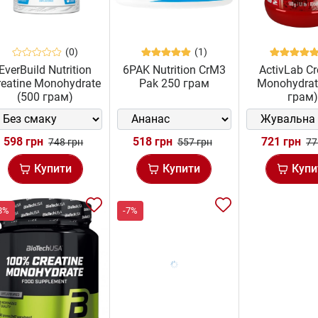
(0)
(1)
EverBuild Nutrition
6PAK Nutrition CrM3
ActivLab Cr
reatine Monohydrate
Pak 250 грам
Monohydrat
(500 грам)
грам
598 грн
518 грн
721 грн
748 грн
557 грн
77
Купити
Купити
Купи
8%
-7%