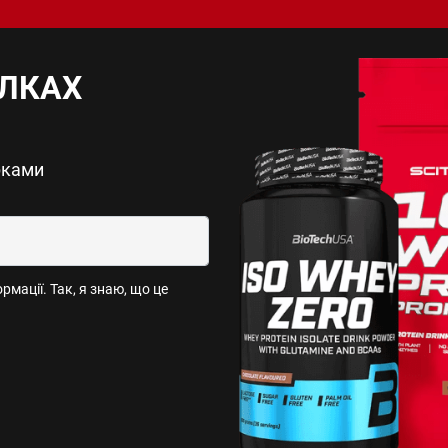
ИЛКАХ
рками
мації. Так, я знаю, що це