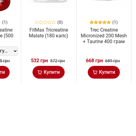
(1)
(0)
(1)
eatine
FitMax Tricreatine
Trec Creatine
e (500
Malate (180 капс)
Micronized 200 Mesh
)
+ Taurine 400 грам
532 грн
668 грн
5 грн
572 грн
689 грн
ти
Купити
Купити