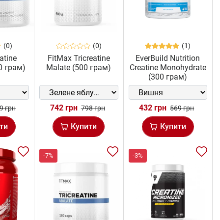
(0)
(0)
(1)
atine
FitMax Tricreatine
EverBuild Nutrition
0 грам)
Malate (500 грам)
Creatine Monohydrate
(300 грам)
742 грн
432 грн
9 грн
798 грн
569 грн
ти
Купити
Купити
-7%
-3%