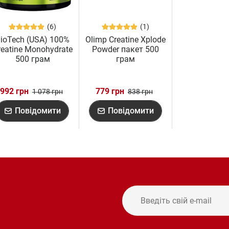
(6)
(1)
ioTech (USA) 100%
Olimp Creatine Xplode
reatine Monohydrate
Powder пакет 500
500 грам
грам
992 грн
779 грн
1 078 грн
838 грн
Повідомити
Повідомити