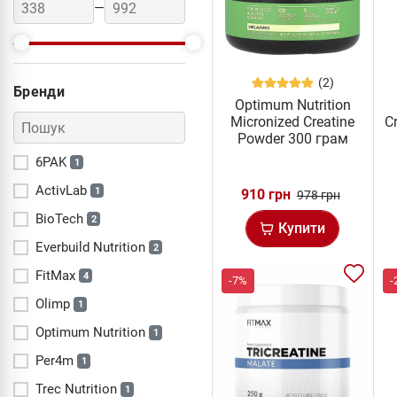
—
(2)
Бренди
Optimum Nutrition
Micronized Creatine
C
Powder 300 грам
6PAK
1
ActivLab
1
910 грн
978 грн
BioTech
2
Купити
Everbuild Nutrition
2
FitMax
4
-7%
-
Olimp
1
Optimum Nutrition
1
Per4m
1
Trec Nutrition
1