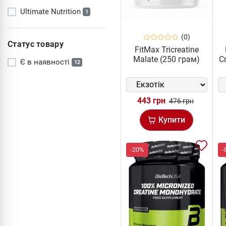
Ultimate Nutrition
1
(0)
Статус товару
FitMax Tricreatine
Malate (250 грам)
C
Є в наявності
12
443 грн
476 грн
Купити
-20%
-