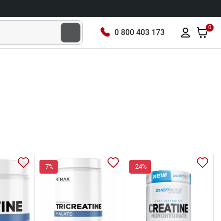
0
0 800 403 173
-7%
-24%