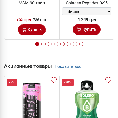
MSM 90 табл
Colagen Peptides (495
грам)
755 грн
1 249 грн
786 грн
Купить
Купить
Акционные товары
Показать все
-7%
-20%