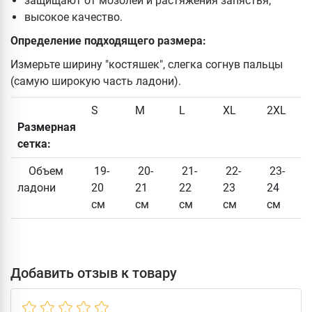
защищают от мозолей и растяжения запястья;
высокое качество.
Определение подходящего размера:
Измерьте ширину "костяшек", слегка согнув пальцы
(самую широкую часть ладони).
S
M
L
XL
2XL
Размерная
сетка:
Объем
19-
20-
21-
22-
23-
ладони
20
21
22
23
24
см
см
см
см
см
Добавить отзыв к товару