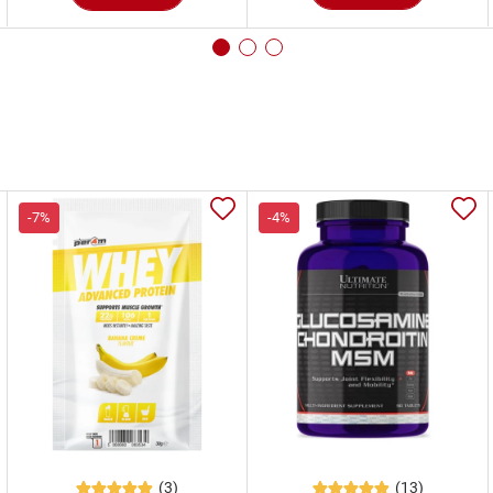
-7%
-4%
(3)
(13)