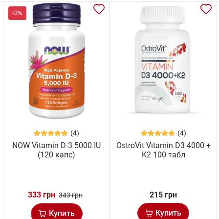
-3%
(4)
(4)
NOW Vitamin D-3 5000 IU
OstroVit Vitamin D3 4000 +
(120 капс)
K2 100 табл
333 грн
215 грн
343 грн
Купить
Купить