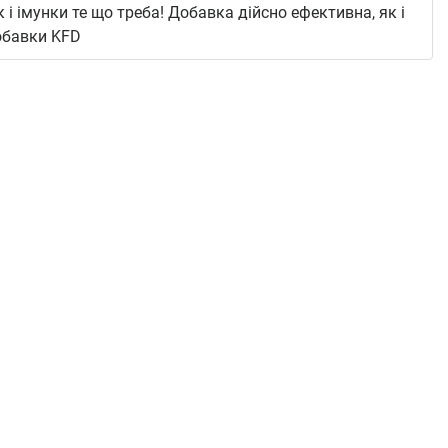
к і імунки те що треба! Добавка дійсно ефективна, як і
добавки KFD