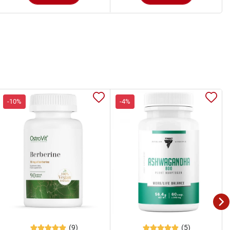
-10%
-4%
(9)
(5)