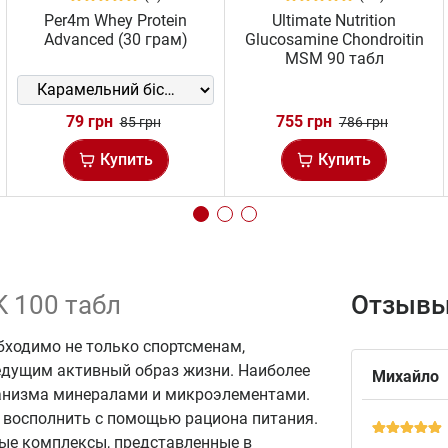
Per4m Whey Protein
Ultimate Nutrition
Advanced (30 грам)
Glucosamine Chondroitin
MSM 90 табл
79 грн
755 грн
85 грн
786 грн
Купить
Купить
 K 100 табл
Отзывы
ходимо не только спортсменам,
едущим активный образ жизни. Наиболее
Михайло
ганизма минералами и микроэлементами.
м восполнить с помощью рациона питания.
ные комплексы, представленные в