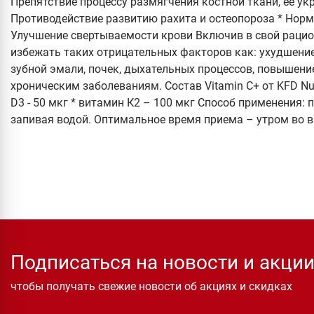
Препятствие процессу размягчения костной ткани, ее ук
Противодействие развитию рахита и остеопороза * Норм
Улучшение свертываемости крови Включив в свой рацио
избежать таких отрицательных факторов как: ухудшение 
зубной эмали, почек, дыхательных процессов, повышен
хроническим заболеваниям. Состав Vitamin C+ от KFD Nutr
D3 - 50 мкг * витамин К2 – 100 мкг Способ применения: п
запивая водой. Оптимальное время приема – утром во в
Подписаться на новости и акци
чтобы получать свежие новости об акциях и скидках