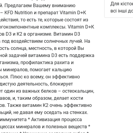
Для кісто
ей. Предлагаем Вашему вниманию
всі інші 
 KFD Nutrition и препарат Vitamin D+K
йствия, то есть те, которые состоят из
ногокомпонентные комплексы. Vitamin D+K
в D3 и К2 в организме. Витамин D3
 под воздействием солнечных лучей. На
ость солнца, местность, в которой Вы
вной задачей витамина D3 есть поддержка
рганизма, профилактика рахита и
ы минералов, помогает кальцию
ься. Плюс ко всему, он эффективно
дистую деятельность, блокирует
т один из важных белков – остеокальцин,
вов, и, таким образом, делает кости
ов. Также витамин К2 очень эффективно
ций, не давая ему оседать на стенках.
 иммунитета * Активизация процесса
цессах минералов и полезных веществ *