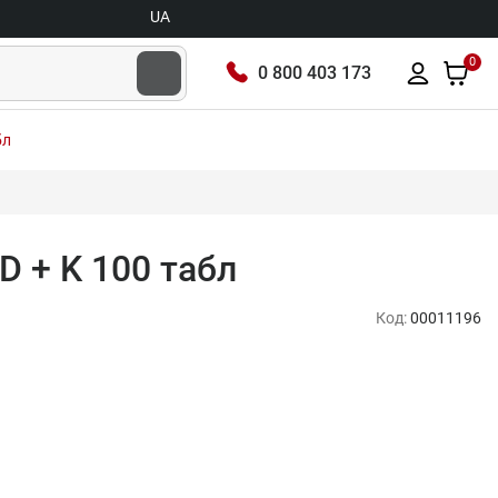
UA
0
0 800 403 173
бл
 D + K 100 табл
Код:
00011196