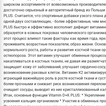
широком ассортименте от всевозможных производител
достаточно серьезный и авторитетный бренд из Польши –
PLUS. Считается, что спортивные добавки узкого плана де
одной-двух составляющих, - более эффективные, чем м
PLUS быстро и эффективно восполнит дефицит витамино
образуется в кожных покровах человеческого организма
этот процесс влияют такие факторы как время года, ярк
проживаете, возрастные показатели, образ жизни. Осно
нормального роста, работы и развития костной ткани о
остеопороза. Этот витамин улучшает обменные процесс
накапливаться в костных тканях, не давая им размягчат
защищает кожу от заболеваний, улучшает сердечно-сосу
возникновение раковых клеток. Витамин К2 активизируе
играющий важнейшую роль в росте костной ткани и суста
более прочными и снижает риск возникновения перелом
очищает сосуды, выводит из них кристаллизованный каль
Итак, основные функции Vitamin D+K PLUS: * Укрепление
усвоения кальция организмом * Участие в обменных про