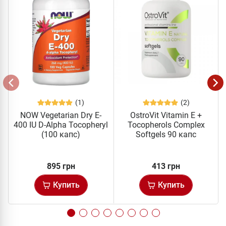
(1)
(2)
NOW Vegetarian Dry E-
OstroVit Vitamin E +
400 IU D-Alpha Tocopheryl
Tocopherols Complex
(100 капс)
Softgels 90 капс
895 грн
413 грн
Купить
Купить