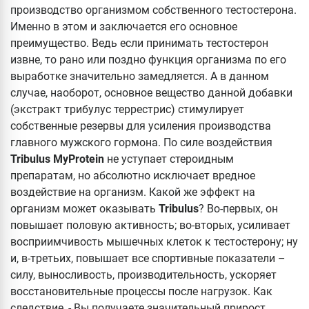
производство организмом собственного тестостерона.
Именно в этом и заключается его основное
преимущество. Ведь если принимать тестостерон
извне, то рано или поздно функция организма по его
выработке значительно замедляется. А в данном
случае, наоборот, основное вещество данной добавки
(экстракт трибулус террестрис) стимулирует
собственные резервы для усиления производства
главного мужского гормона. По силе воздействия
Tribulus MyProtein
не уступает стероидным
препаратам, но абсолютно исключает вредное
воздействие на организм. Какой же эффект на
организм может оказывать
Tribulus
? Во-первых, он
повышает половую активность; во-вторых, усиливает
восприимчивость мышечных клеток к тестостерону; ну
и, в-третьих, повышает все спортивные показатели –
силу, выносливость, производительность, ускоряет
восстановительные процессы после нагрузок. Как
следствие, - Вы получаете значительный прирост