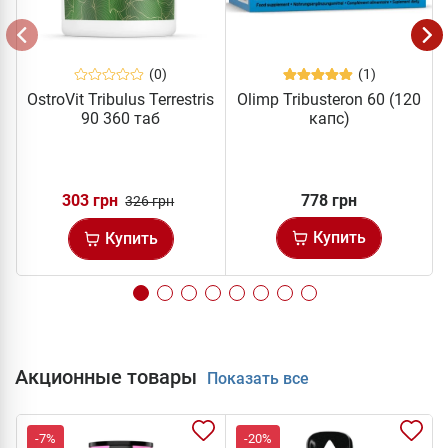
(0)
(1)
OstroVit Tribulus Terrestris
Olimp Tribusteron 60 (120
90 360 таб
капс)
303 грн
778 грн
326 грн
Купить
Купить
Акционные товары
Показать все
-7%
-20%