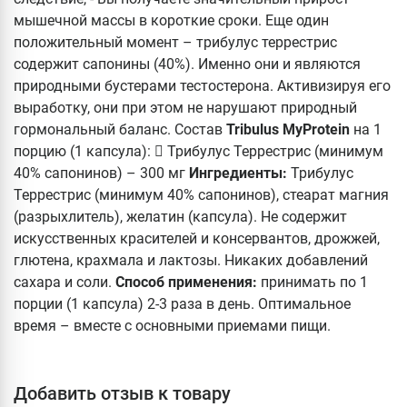
мышечной массы в короткие сроки. Еще один
положительный момент – трибулус террестрис
содержит сапонины (40%). Именно они и являются
природными бустерами тестостерона. Активизируя его
выработку, они при этом не нарушают природный
гормональный баланс. Состав
Tribulus MyProtein
на 1
порцию (1 капсула):  Трибулус Террестрис (минимум
40% сапонинов) – 300 мг
Ингредиенты:
Трибулус
Террестрис (минимум 40% сапонинов), стеарат магния
(разрыхлитель), желатин (капсула). Не содержит
искусственных красителей и консервантов, дрожжей,
глютена, крахмала и лактозы. Никаких добавлений
сахара и соли.
Способ применения:
принимать по 1
порции (1 капсула) 2-3 раза в день. Оптимальное
время – вместе с основными приемами пищи.
Добавить отзыв к товару