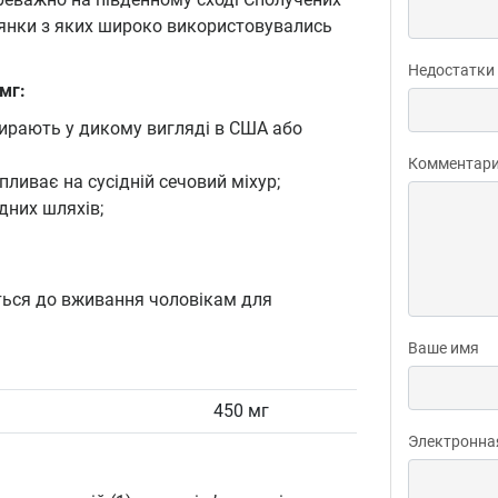
тоянки з яких широко використовувались
Недостатки
 мг:
збирають у дикому вигляді в США або
Комментар
пливає на сусідній сечовий міхур;
дних шляхів;
ється до вживання чоловікам для
Ваше имя
450 мг
Электронна