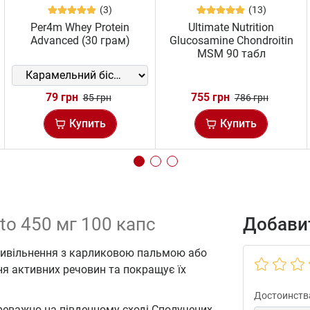
(3)
(13)
Per4m Whey Protein
Ultimate Nutrition
Advanced (30 грам)
Glucosamine Chondroitin
MSM 90 табл
79 грн
755 грн
85 грн
786 грн
Купить
Купить
tto 450 мг 100 капс
Добавит
вивільнення з карликовою пальмою або
я активних речовин та покращує їх
Достоинств
реважно на південному сході Сполучених