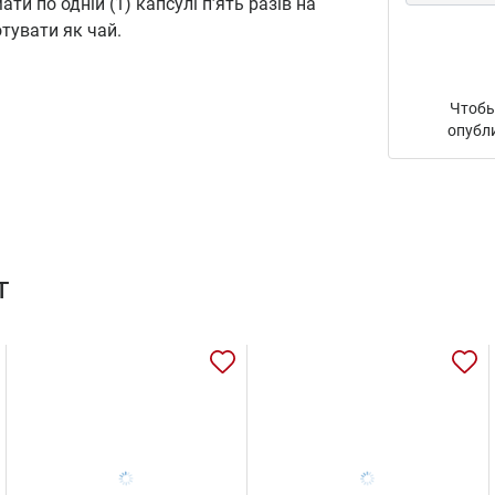
и по одній (1) капсулі п’ять разів на
отувати як чай.
Чтобы
опубл
т