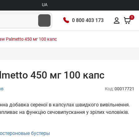
UA
0
0 800 403 173
 Saw Palmetto 450 мг 100 капс
almetto 450 мг 100 капс
ыв
Код:
00017721
линна добавка сереної в капсулах швидкого вивільнення.
пливає на функцію сечовипускання у зрілих чоловіків.
остероновые бустеры