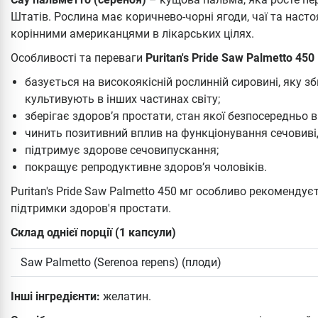
Штатів. Рослина має коричнево-чорні ягоди, чаї та нас
корінними американцями в лікарських цілях.
Особливості та переваги
Puritan's Pride Saw Palmetto 450
базується на високоякісній рослинній сировині, яку 
культивують в інших частинах світу;
зберігає здоров’я простати, стан якої безпосередньо в
чинить позитивний вплив на функціонування сечовиві
підтримує здорове сечовипускання;
покращує репродуктивне здоров’я чоловіків.
Puritan's Pride Saw Palmetto 450 мг особливо рекоменду
підтримки здоров'я простати.
Склад однієї порції (1 капсули)
Saw Palmetto (Serenoa repens) (плоди)
Інші інгредієнти:
желатин.