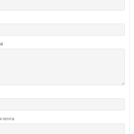
ий
я почта