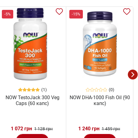
-5%
-15%
(1)
(0)
NOW TestoJack 300 Veg
NOW DHA-1000 Fish Oil (90
Caps (60 капс)
капс)
1 072 грн
1 240 грн
1 128 грн
1 459 грн