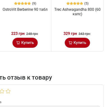
(9)
(5)
OstroVit Berberine 90 табл
Trec Ashwagandha 800 (60
капс)
223 грн
329 грн
248 грн
343 грн
Купить
Купить
ь отзыв к товару
а