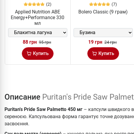
(2)
(7)
Applied Nutrition ABE
Bolero Classic (9 грам)
Energy+Performance 330
мл
88 грн
19 грн
95 грн
24 грн
Купить
Купить
Описание
Puritan's Pride Saw Palme
Puritan's Pride Saw Palmetto 450 мг
– капсули швидкого 
сереноєю. Капсульована форма гарантує точне дозуванн
засвоєння.
Сау пальметто (сереноя)
– кущова пальма, яка росте пе