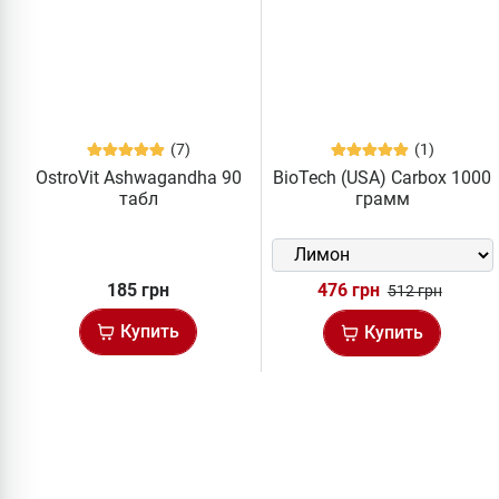
(7)
(1)
OstroVit Ashwagandha 90
BioTech (USA) Carbox 1000
табл
грамм
185 грн
476 грн
512 грн
Купить
Купить