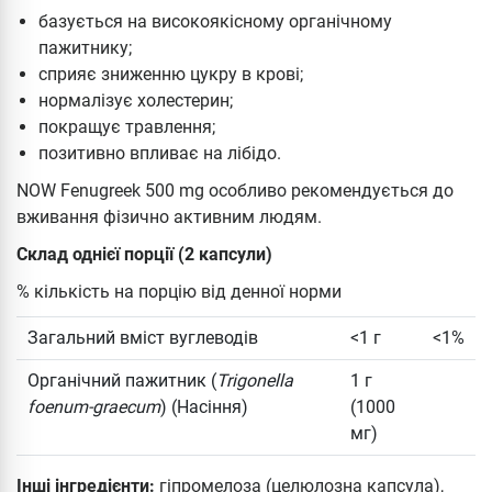
базується на високоякісному органічному
пажитнику;
сприяє зниженню цукру в крові;
нормалізує холестерин;
покращує травлення;
позитивно впливає на лібідо.
NOW Fenugreek 500 mg особливо рекомендується до
вживання фізично активним людям.
Склад однієї порції (2 капсули)
% кількість на порцію від денної норми
Загальний вміст вуглеводів
<1 г
<1%
Органічний пажитник (
Trigonella
1 г
foenum-graecum
) (Насіння)
(1000
мг)
Інші інгредієнти:
гіпромелоза (целюлозна капсула),