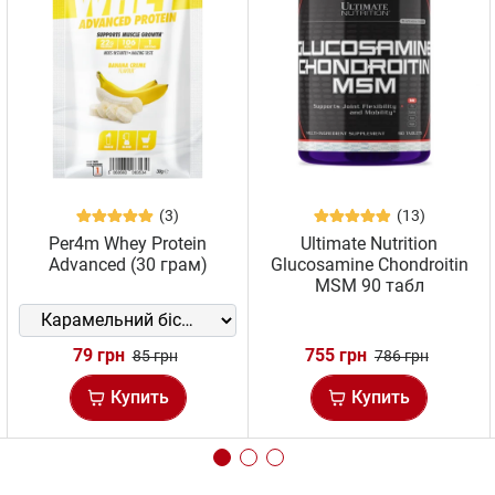
(3)
(13)
Per4m Whey Protein
Ultimate Nutrition
Advanced (30 грам)
Glucosamine Chondroitin
MSM 90 табл
79 грн
755 грн
85 грн
786 грн
Купить
Купить