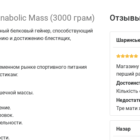
Anabolic Mass (3000 грам)
Отзывы
ный белковый гейнер, способствующий
нию и достижению блестящих,
Шаринськ
Магазину 
еменном рынке спортивного питания
перший ра
стикам:
Достоинс
Кількість
шечной массы.
Недостат
ение.
Тре мати 
ровок.
ельности.
Назар
сти.