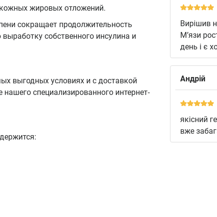
дкожных жировых отложений.
Вирішив н
епени сокращает продолжительность
М’язи рос
 выработку собственного инсулина и
день і є 
Андрій
ых выгодных условиях и с доставкой
е нашего специализированного интернет-
якісний г
вже забаг
держится: