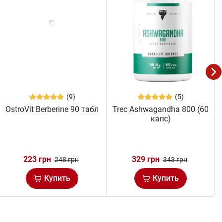
(9)
(5)
OstroVit Berberine 90 табл
Trec Ashwagandha 800 (60
капс)
223 грн
329 грн
248 грн
343 грн
Купить
Купить