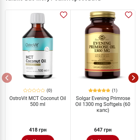
(0)
(1)
OstroVit MCT Coconut Oil
Solgar Evening Primrose
500 ml
Oil 1300 mg Softgels (60
капс)
418 грн
647 грн