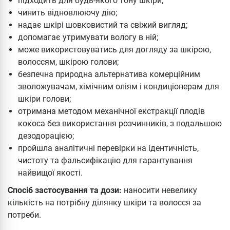
підходить для будь-якого тону шкіри;
чинить відновлюючу дію;
надає шкірі шовковистий та свіжий вигляд;
допомагає утримувати вологу в ній;
може використовуватись для догляду за шкірою,
волоссям, шкірою голови;
безпечна природна альтернатива комерційним
зволожувачам, хімічним оліям і кондиціонерам для
шкіри голови;
отримана методом механічної екстракції плодів
кокоса без використання розчинників, з подальшою
дезодорацією;
пройшла аналітичні перевірки на ідентичність,
чистоту та фальсифікацію для гарантування
найвищої якості.
Спосіб застосування та дози:
наносити невелику
кількість на потрібну ділянку шкіри та волосся за
потреби.