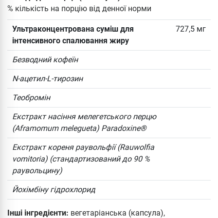
% кількість на порцію від денної норми
Ультраконцентрована суміш для
727,5 мг
інтенсивного спалювання жиру
Безводний кофеїн
N-ацетил-L-тирозин
Теобромін
Екстракт насіння мелегетського перцю
(Aframomum melegueta) Paradoxine®
Екстракт кореня раувольфії (Rauwolfia
vomitoria) (стандартизований до 90 %
раувольцину)
Йохімбіну гідрохлорид
Інші інгредієнти:
вегетаріанська (капсула),