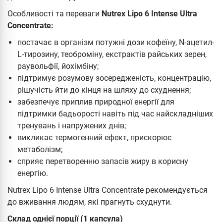
Особливості та переваги
Nutrex Lipo 6 Intense Ultra
Concentrate:
постачає в організм потужні дози кофеїну, N-ацетил-
L-тирозину, теоброміну, екстрактів райських зерен,
раувольфії, йохімбіну;
підтримує розумову зосередженість, концентрацію,
рішучість йти до кінця на шляху до схуднення;
забезпечує приплив природної енергії для
підтримки бадьорості навіть під час найскладніших
тренувань і напружених днів;
викликає термогенний ефект, прискорює
метаболізм;
сприяє перетворенню запасів жиру в корисну
енергію.
Nutrex Lipo 6 Intense Ultra Concentrate рекомендується
до вживання людям, які прагнуть схуднути.
Склад однієї порції (1 капсула)