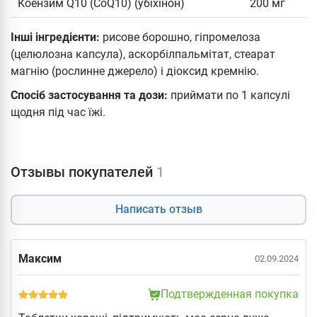
Коензим Q10 (CoQ10) (убіхінон)
200 мг
Інші інгредієнти:
рисове борошно, гіпромелоза
(целюлозна капсула), аскорбілпальмітат, стеарат
магнію (рослинне джерело) і діоксид кремнію.
Спосіб застосування та дози:
приймати по 1 капсулі
щодня під час їжі.
Отзывы покупателей
1
Написать отзыв
Максим
02.09.2024
Подтвержденная покупка