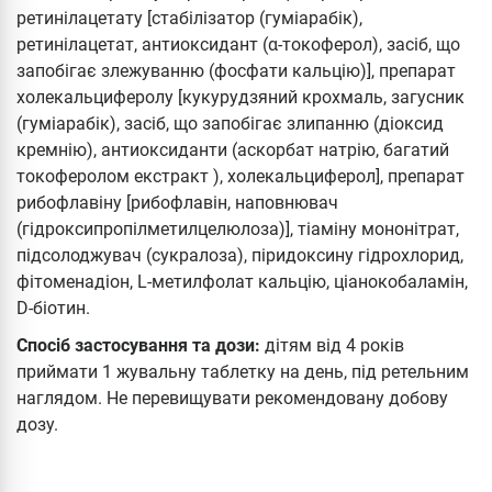
ретинілацетату [стабілізатор (гуміарабік),
ретинілацетат, антиоксидант (α-токоферол), засіб, що
запобігає злежуванню (фосфати кальцію)], препарат
холекальциферолу [кукурудзяний крохмаль, загусник
(гуміарабік), засіб, що запобігає злипанню (діоксид
кремнію), антиоксиданти (аскорбат натрію, багатий
токоферолом екстракт ), холекальциферол], препарат
рибофлавіну [рибофлавін, наповнювач
(гідроксипропілметилцелюлоза)], тіаміну мононітрат,
підсолоджувач (сукралоза), піридоксину гідрохлорид,
фітоменадіон, L-метилфолат кальцію, ціанокобаламін,
D-біотин.
Спосіб застосування та дози:
дітям від 4 років
приймати 1 жувальну таблетку на день, під ретельним
наглядом. Не перевищувати рекомендовану добову
дозу.