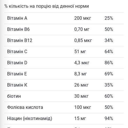
% кількість на порцію від денної норми
Вітамін А
200 мкг
25%
Вітамін B6
0,70 мг
50%
Вітамін B12
0,85 мкг
34%
Вітамін С
51 мг
64%
Вітамін D
4,3 мкг
86%
Вітамін Е
8,3 мг
69%
Вітамін К
26 мкг
35%
біотин
30 мкг
60%
Фолієва кислота
100 мкг
50%
Ніацин (нікотинамід)
15 мг
94%