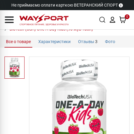
Не приймаємо оплати карткою ВЕТЕРАНСКИЙ СПОРТ
0
BioTech (USA) One-A-Day Kids (90 жув табл)
Все о товаре
Характеристики
Отзывы
3
Фото