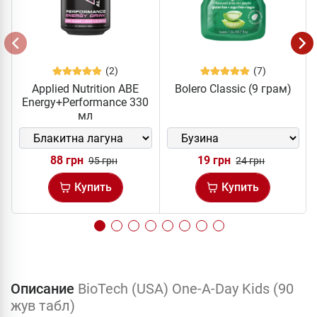
(2)
(7)
Applied Nutrition ABE
Bolero Classic (9 грам)
Energy+Performance 330
мл
88 грн
19 грн
95 грн
24 грн
Купить
Купить
Описание
BioTech (USA) One-A-Day Kids (90
жув табл)