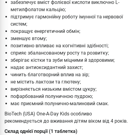
забезпечує вміст фолієвої кислоти виключно L-
метилфолатом кальцію;
підтримує гармонійну роботу імунної та нервової
систем;
покращує енергетичний обмін;
зменшує втому;
позитивно впливає на когнітивні здібності;
сприяє збалансованому росту та розвитку;
зберігає кістки та зуби міцними й здоровими;
надає антиоксидантний захист;
чинить благотворний вплив на зір;
не містить лактози та глютену;
вирізняється низьким вмістом цукру;
пофарбований полуничною пудрою;
має приємний полунично-малиновий смак.
BioTech (USA) One-A-Day Kids особливо
рекомендується до вживання дітям віком від 4 років.
Склад однієї порції (1 таблетка)