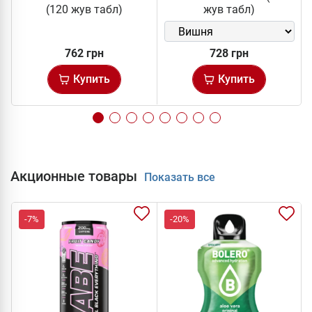
(120 жув табл)
жув табл)
762 грн
728 грн
Купить
Купить
Акционные товары
Показать все
-7%
-20%