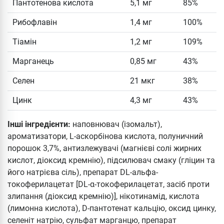
Пантотенова кислота
5,1 мг
85%
Рибофлавін
1,4 мг
100%
Тіамін
1,2 мг
109%
Марганець
0,85 мг
43%
Селен
21 мкг
38%
Цинк
4,3 мг
43%
Інші інгредієнти:
наповнювач (ізомальт),
ароматизатори, L-аскорбінова кислота, полуничний
порошок 3,7%, антизлежувачі (магнієві солі жирних
кислот, діоксид кремнію), підсилювач смаку (гліцин та
його натрієва сіль), препарат DL-альфа-
токоферилацетат [DL-α-токоферилацетат, засіб проти
злипання (діоксид кремнію)], нікотинамід, кислота
(лимонна кислота), D-пантотенат кальцію, оксид цинку,
селеніт натрію, сульфат марганцю, препарат