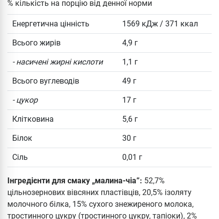
% кількість на порцію від денної норми
Енергетична цінність
1569 кДж / 371 ккал
Всього жирів
4,9 г
- насичені жирні кислоти
1,1 г
Всього вуглеводів
49 г
- цукор
17 г
Клітковина
5,6 г
Білок
30 г
Сіль
0,01 г
Інгредієнти для смаку „малина-чіа”:
52,7%
цільнозернових вівсяних пластівців, 20,5% ізоляту
молочного білка, 15% сухого знежиреного молока,
тростинного цукру (тростинного цукру, тапіоки), 2%