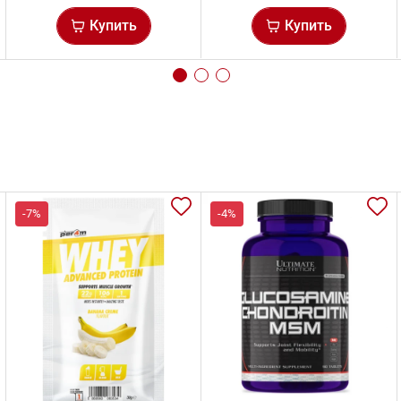
Купить
Купить
-7%
-4%