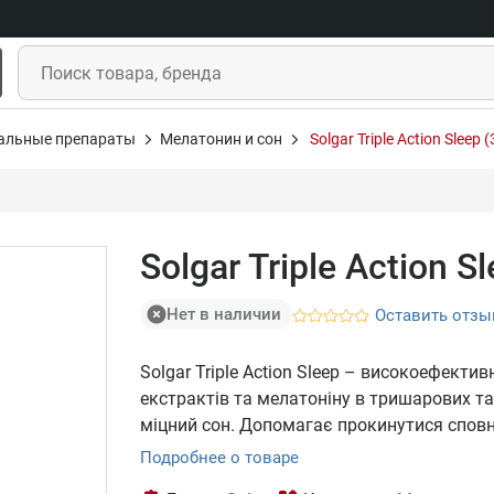
альные препараты
Мелатонин и сон
Solgar Triple Action Sleep 
Solgar Triple Action S
Нет в наличии
Оставить отзы
Solgar Triple Action Sleep – високоефекти
екстрактів та мелатоніну в тришарових т
міцний сон. Допомагає прокинутися сповн
Подробнее о товаре