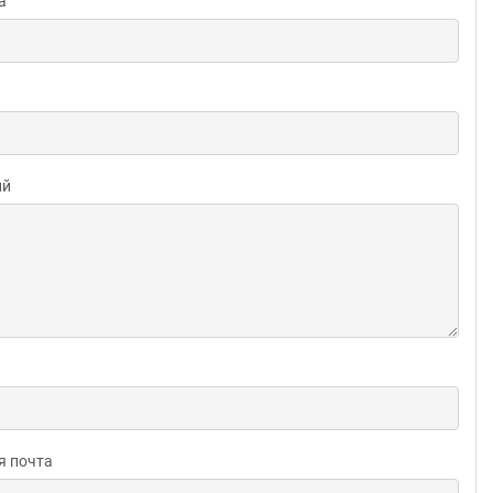
а
ий
я почта