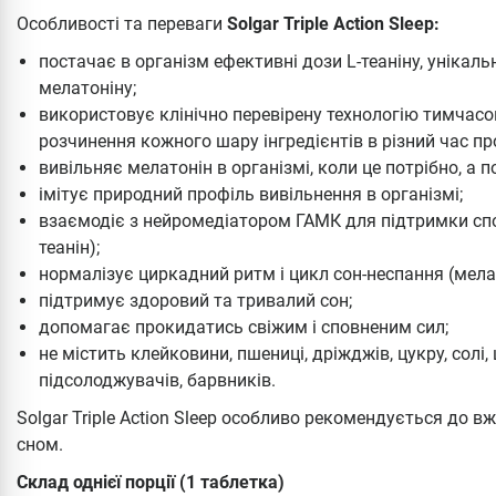
Особливості та переваги
Solgar Triple Action Sleep:
постачає в організм ефективні дози L-теаніну, унікаль
мелатоніну;
використовує клінічно перевірену технологію тимчасо
розчинення кожного шару інгредієнтів в різний час пр
вивільняє мелатонін в організмі, коли це потрібно, а 
імітує природний профіль вивільнення в організмі;
взаємодіє з нейромедіатором ГАМК для підтримки спо
теанін);
нормалізує циркадний ритм і цикл сон-неспання (мела
підтримує здоровий та тривалий сон;
допомагає прокидатись свіжим і сповненим сил;
не містить клейковини, пшениці, дріжджів, цукру, солі
підсолоджувачів, барвників.
Solgar Triple Action Sleep особливо рекомендується до 
сном.
Склад однієї порції (1 таблетка)