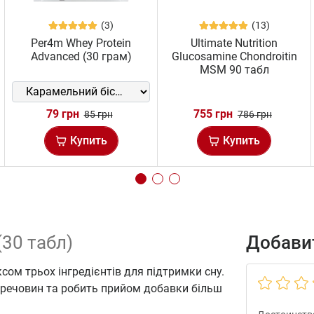
(3)
(13)
Per4m Whey Protein
Ultimate Nutrition
Advanced (30 грам)
Glucosamine Chondroitin
MSM 90 табл
79 грн
755 грн
85 грн
786 грн
Купить
Купить
 (30 табл)
Добавит
ом трьох інгредієнтів для підтримки сну.
 речовин та робить прийом добавки більш