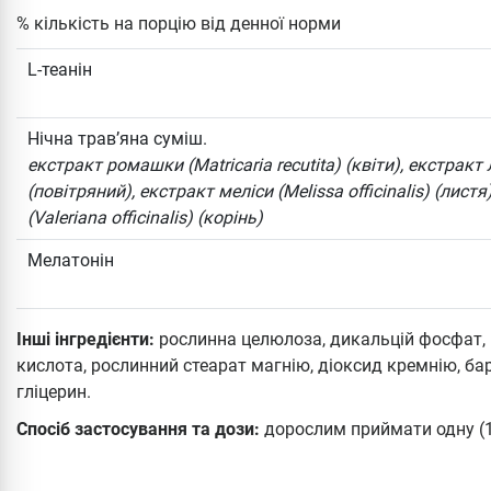
% кількість на порцію від денної норми
L-теанін
Нічна трав’яна суміш.
екстракт ромашки (Matricaria recutita) (квіти), екстракт 
(повітряний), екстракт меліси (Melissa officinalis) (лист
(Valeriana officinalis) (корінь)
Мелатонін
Інші інгредієнти:
рослинна целюлоза, дикальцій фосфат,
кислота, рослинний стеарат магнію, діоксид кремнію, ба
гліцерин.
Спосіб застосування та дози:
дорослим приймати одну (1)