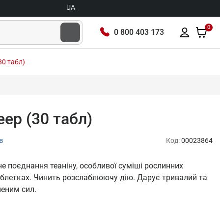
UA
0
0 800 403 173
(30 табл)
leep (30 табл)
в
Код:
00023864
вне поєднання теаніну, особливої суміші рослинних
аблетках. Чинить розслаблюючу дію. Дарує тривалий та
еним сил.