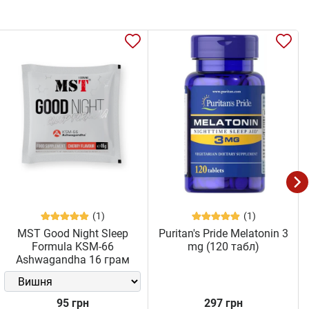
(1)
(1)
MST Good Night Sleep
Puritan's Pride Melatonin 3
Formula KSM-66
mg (120 табл)
Ashwagandha 16 грам
95 грн
297 грн