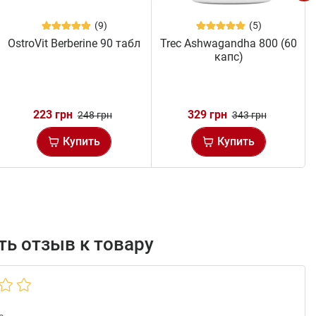
(9)
(5)
OstroVit Berberine 90 табл
Trec Ashwagandha 800 (60
капс)
223 грн
329 грн
248 грн
343 грн
Купить
Купить
ь отзыв к товару