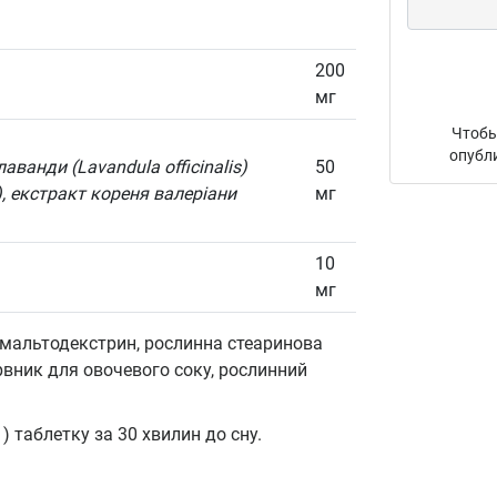
200
мг
Чтобы
опубл
лаванди (Lavandula officinalis)
50
я), екстракт кореня валеріани
мг
10
мг
 мальтодекстрин, рослинна стеаринова
рвник для овочевого соку, рослинний
 таблетку за 30 хвилин до сну.