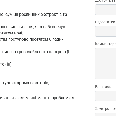
Достоинств
ної суміші рослинних екстрактів та
Недостатки
вого вивільнення, яка забезпечує
отягом ночі;
потім поступово протягом 8 годин;
Комментар
кійного і розслабленого настрою (L-
тонін);
, штучних ароматизаторів,
Ваше имя
вживання людям, які мають проблеми ді
Электронна