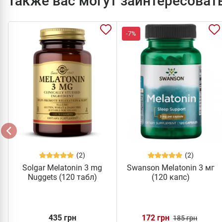
Также вас могут заинтересоват
-7%
(2)
(2)
Solgar Melatonin 3 mg
Swanson Melatonin 3 мг
Nuggets (120 табл)
(120 капс)
435 грн
172 грн
185 грн