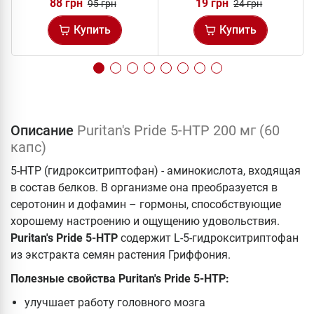
88 грн
19 грн
95 грн
24 грн
Купить
Купить
Описание
Puritan's Pride 5-HTP 200 мг (60
капс)
5-HTP (гидрокситриптофан) - аминокислота, входящая
в состав белков. В организме она преобразуется в
серотонин и дофамин – гормоны, способствующие
хорошему настроению и ощущению удовольствия.
Puritan's Pride 5-HTP
содержит L-5-гидрокситриптофан
из экстракта семян растения Гриффония.
Полезные свойства Puritan's Pride 5-HTP:
улучшает работу головного мозга