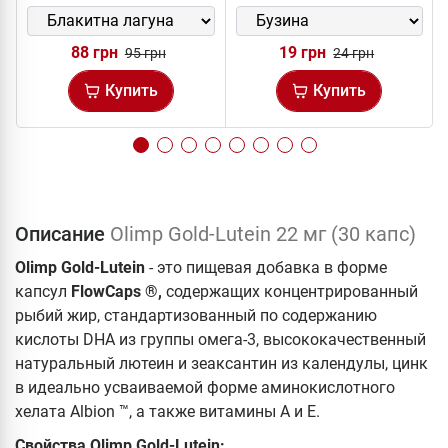
88 грн
19 грн
95 грн
24 грн
Купить
Купить
Описание
Olimp Gold-Lutein 22 мг (30 капс)
Olimp Gold-Lutein
- это пищевая добавка в форме
капсул
FlowCaps ®,
содержащих концентрированный
рыбий жир, стандартизованный по содержанию
кислоты DHA из группы омега-3, высококачественный
натуральный лютеин и зеаксантин из календулы, цинк
в идеально усваиваемой форме аминокислотного
хелата Albion ™, а также витамины A и E.
Свойства Olimp Gold-Lutein: