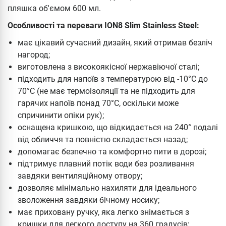
пляшка об'ємом 600 мл.
Особливості та переваги ION8 Slim Stainless Steel:
має цікавий сучасний дизайн, який отримав безліч
нагород;
виготовлена з високоякісної нержавіючої сталі;
підходить для напоїв з температурою від -10°C до
70°C (не має термоізоляції та не підходить для
гарячих напоїв понад 70°C, оскільки може
спричинити опіки рук);
оснащена кришкою, що відкидається на 240° подалі
від обличчя та повністю складається назад;
допомагає безпечно та комфортно пити в дорозі;
підтримує плавний потік води без розливання
завдяки вентиляційному отвору;
дозволяє мінімально нахиляти для ідеального
зволоження завдяки бічному носику;
має приховану ручку, яка легко знімається з
кришки для легкого доступу на 360 градусів;