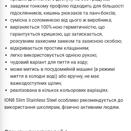
завдяки тонкому профілю підходить для більшості
підсклянників, кишень рюкзаків та ланч-боксів;
сумісна з соломинкою від цього ж виробника;
вирізняється 100%-ною герметичністю, що
гарантується кришкою, що затискається,
розсувним захисним замком та захисною скобою;
відкривається простим клацанням;
легко використовується однією рукою;
чудовий варіант для пиття на ходу;
може митись в посудомийній машині (в режимі
миття в холодні воді) або вручну, не має
важкодоступних щілин;
реалізована в кількох кольорових варіаціях.
ION8 Slim Stainless Steel особливо рекомендується до
використання школярам, фізично активним людям.