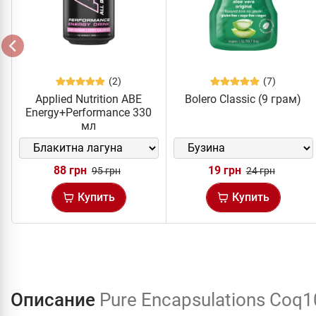
(2)
(7)
Applied Nutrition ABE
Bolero Classic (9 грам)
Energy+Performance 330
мл
88 грн
19 грн
95 грн
24 грн
Купить
Купить
Описание
Pure Encapsulations Coq10