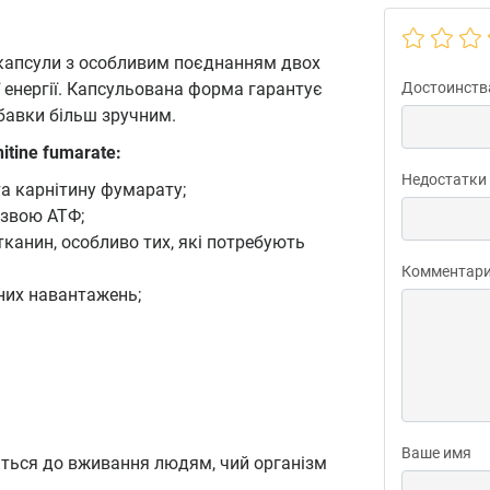
ні капсули з особливим поєднанням двох
 енергії. Капсульована форма гарантує
Достоинств
бавки більш зручним.
itine fumarate:
Недостатки
а карнітину фумарату;
азвою АТФ;
тканин, особливо тих, які потребують
Комментар
чних навантажень;
Ваше имя
ується до вживання людям, чий організм