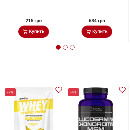
215 грн
684 грн
Купить
Купить
-7%
-4%