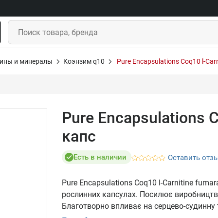
ины и минералы
Коэнзим q10
Pure Encapsulations Coq10 l-Car
Pure Encapsulations C
капс
Есть в наличии
Оставить отз
Pure Encapsulations Coq10 l-Carnitine fum
рослинних капсулах. Посилює виробництво
Благотворно впливає на серцево-судинну т