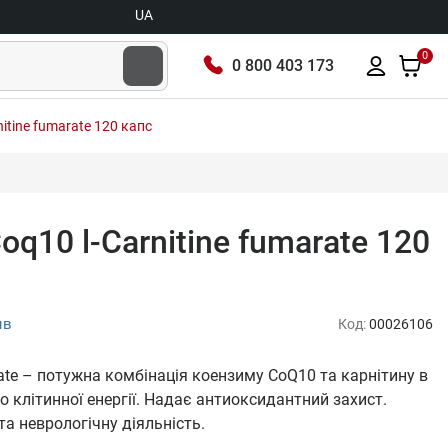
UA
0
0 800 403 173
nitine fumarate 120 капс
oq10 l-Carnitine fumarate 120
ыв
Код:
00026106
arate – потужна комбінація коензиму CoQ10 та карнітину в
 клітинної енергії. Надає антиоксидантний захист.
а неврологічну діяльність.