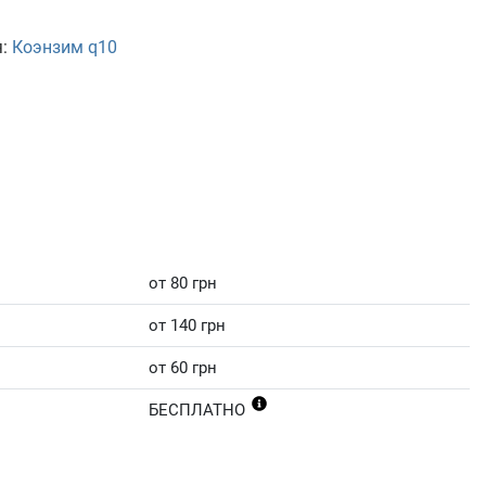
я:
Коэнзим q10
от 80 грн
от 140 грн
от 60 грн
БЕСПЛАТНО