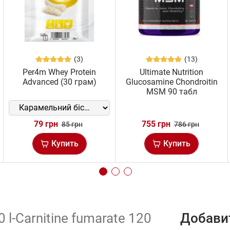
(3)
(13)
Per4m Whey Protein
Ultimate Nutrition
Advanced (30 грам)
Glucosamine Chondroitin
MSM 90 табл
79 грн
755 грн
85 грн
786 грн
Купить
Купить
 l-Carnitine fumarate 120
Добавит