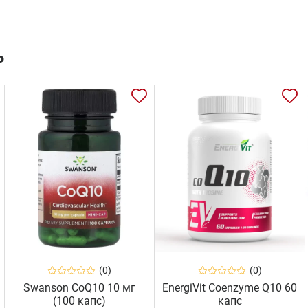
ь
(0)
(0)
Swanson CoQ10 10 мг
EnergiVit Coenzyme Q10 60
(100 капс)
капс