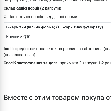
Склад однієї порції (2 капсули)
% кількість на порцію від денної норми
L-карнітин (вільна форма) (з L-карнітину фумарату)
Коензим Q10
Інші інгредієнти:
гіпоалергенна рослинна клітковина (цел
(целюлоза, вода).
Спосіб застосування та дози:
приймати 2 капсули 1-2 рази
Вместе с этим товаром покупаю