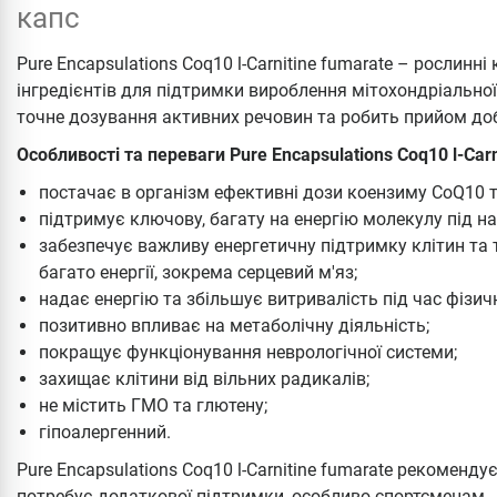
капс
Pure Encapsulations Coq10 l-Carnitine fumarate – рослин
інгредієнтів для підтримки вироблення мітохондріальної
точне дозування активних речовин та робить прийом до
Особливості та переваги Pure Encapsulations Coq10 l-Carn
постачає в організм ефективні дози коензиму CoQ10 т
підтримує ключову, багату на енергію молекулу під н
забезпечує важливу енергетичну підтримку клітин та 
багато енергії, зокрема серцевий м'яз;
надає енергію та збільшує витривалість під час фізи
позитивно впливає на метаболічну діяльність;
покращує функціонування неврологічної системи;
захищає клітини від вільних радикалів;
не містить ГМО та глютену;
гіпоалергенний.
Pure Encapsulations Coq10 l-Carnitine fumarate рекоменд
потребує додаткової підтримки, особливо спортсменам.