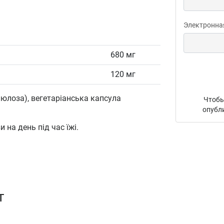
Электронна
680 мг
120 мг
юлоза), вегетаріанська капсула
Чтобы
опубл
 на день під час їжі.
т