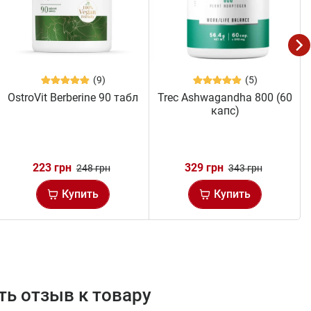
(9)
(5)
OstroVit Berberine 90 табл
Trec Ashwagandha 800 (60
капс)
223 грн
329 грн
248 грн
343 грн
Купить
Купить
ь отзыв к товару