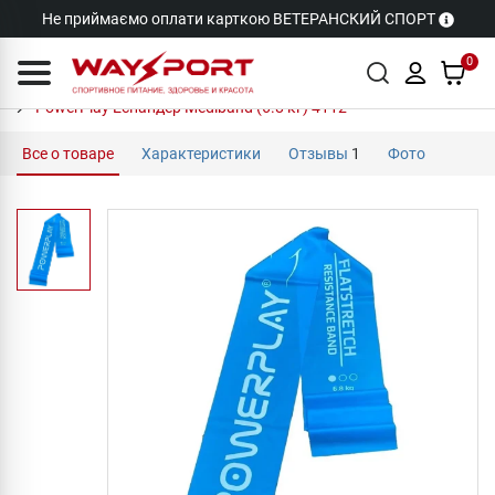
Не приймаємо оплати карткою ВЕТЕРАНСКИЙ СПОРТ
0
PowerPlay Еспандер Mediband (6.8 кг) 4112
Все о товаре
Характеристики
Отзывы
1
Фото