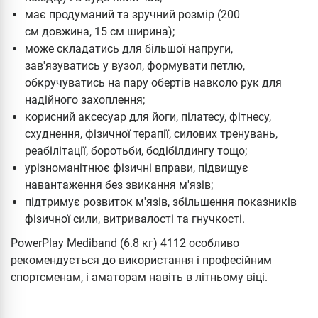
має продуманий та зручний розмір (200
см довжина, 15 см ширина);
може складатись для більшої напруги,
зав'язуватись у вузол, формувати петлю,
обкручуватись на пару обертів навколо рук для
надійного захоплення;
корисний аксесуар для йоги, пілатесу, фітнесу,
схуднення, фізичної терапії, силових тренувань,
реабілітації, боротьби, бодібілдингу тощо;
урізноманітнює фізичні вправи, підвищує
навантаження без звикання м'язів;
підтримує розвиток м'язів, збільшення показників
фізичної сили, витривалості та гнучкості.
PowerPlay Mediband (6.8 кг) 4112 особливо
рекомендується до використання і професійним
спортсменам, і аматорам навіть в літньому віці.