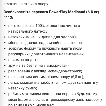
ефективна стрічка опору.
Особливості та переваги PowerPlay Mediband (6.8 кг)
4112:
виготовлена зі 100% екологічно чистого
натурального латексу;
нетоксична, не шкідлива для здоров’я;
міцна і водночас надзвичайно еластична;
зберігає форму та пружність навіть після
регулярних і довготривалих навантажень;
приємна на дотик;
зручна та безпечна у використанні;
реалізована у вигляді еспандера-стрічки;
вирізняється легким рівнем опору (6,8 кг);
легка, компактна, мобільна, поміщається навіть у
невелику сумку;
робить можливим виконання вправ в будь-якому
місці (вдома, в офісі, в тренажерному залі, надворі, у
поїздці) і в будь-який час;