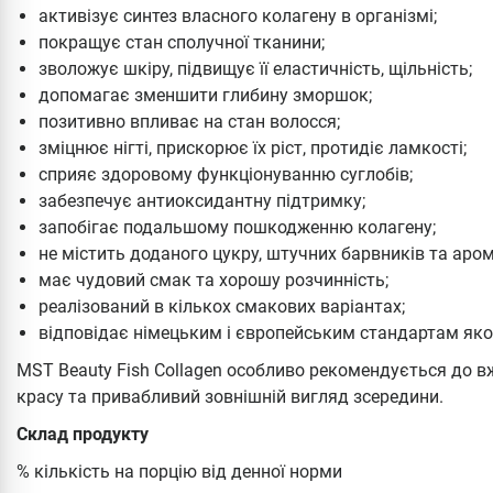
активізує синтез власного колагену в організмі;
покращує стан сполучної тканини;
зволожує шкіру, підвищує її еластичність, щільність;
допомагає зменшити глибину зморшок;
позитивно впливає на стан волосся;
зміцнює нігті, прискорює їх ріст, протидіє ламкості;
сприяє здоровому функціонуванню суглобів;
забезпечує антиоксидантну підтримку;
запобігає подальшому пошкодженню колагену;
не містить доданого цукру, штучних барвників та аром
має чудовий смак та хорошу розчинність;
реалізований в кількох смакових варіантах;
відповідає німецьким і європейським стандартам якос
MST Beauty Fish Collagen особливо рекомендується до в
красу та привабливий зовнішній вигляд зсередини.
Склад продукту
% кількість на порцію від денної норми