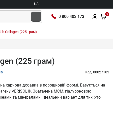
UA
0
0 800 403 173
sh Collagen (225 грам)
agen (225 грам)
ыв
Код:
00027183
вна харчова добавка в порошковій формі. Базується на
лагену VERISOL®. Збагачена МСМ, гіалуроновою
нами та мінералами. Ідеальний варіант для тих, хто