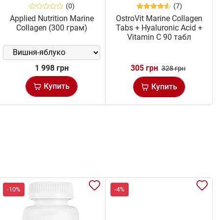
(0)
(7)
Applied Nutrition Marine
OstroVit Marine Collagen
Collagen (300 грам)
Tabs + Hyaluronic Acid +
Vitamin C 90 табл
1 998 грн
305 грн
328 грн
Купить
Купить
-10%
-4%