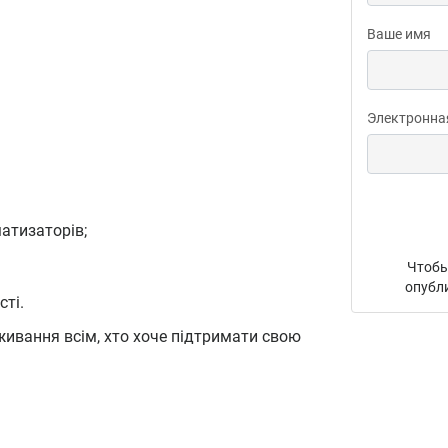
Ваше имя
Электронна
атизаторів;
Чтобы
опубл
ті.
живання всім, хто хоче підтримати свою