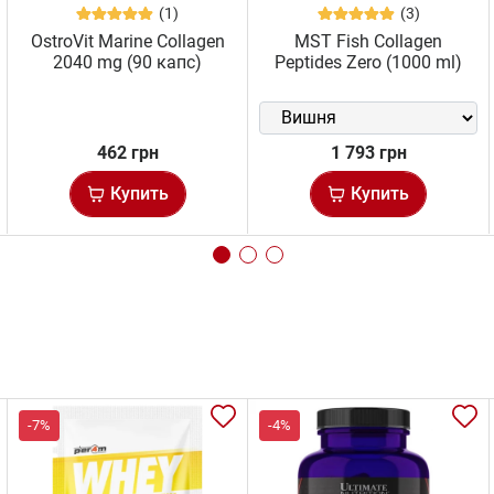
(1)
(3)
OstroVit Marine Collagen
MST Fish Collagen
2040 mg (90 капс)
Peptides Zero (1000 ml)
462 грн
1 793 грн
Купить
Купить
-7%
-4%