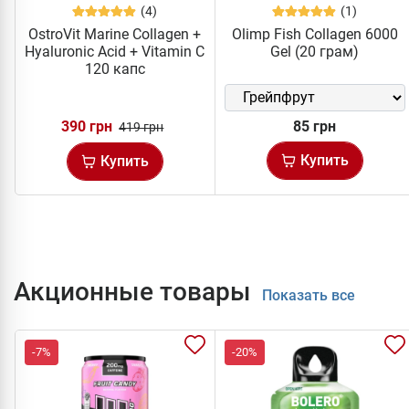
(4)
(1)
OstroVit Marine Collagen +
Olimp Fish Collagen 6000
Hyaluronic Acid + Vitamin C
Gel (20 грам)
120 капс
390 грн
85 грн
419 грн
Купить
Купить
Акционные товары
Показать все
-7%
-20%