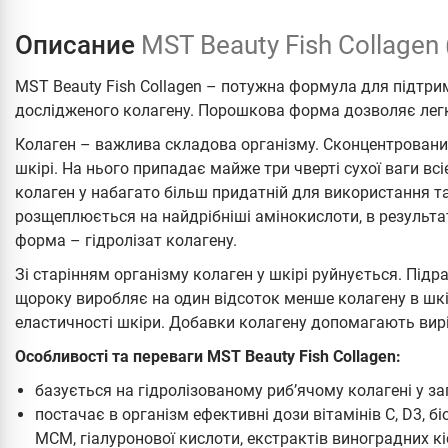
Описание
MST Beauty Fish Collagen
MST Beauty Fish Collagen – потужна формула для підтрим
дослідженого колагену. Порошкова форма дозволяє легко
Колаген – важлива складова організму. Сконцентрований 
шкірі. На нього припадає майже три чверті сухої ваги всі
колаген у набагато більш придатній для використання та
розщеплюється на найдрібніші амінокислоти, в результа
форма – гідролізат колагену.
Зі старінням організму колаген у шкірі руйнується. Підр
щороку виробляє на один відсоток менше колагену в шк
еластичності шкіри. Добавки колагену допомагають вир
Особливості та переваги MST Beauty Fish Collagen:
базується на гідролізованому риб’ячому колагені у з
постачає в організм ефективні дози вітамінів С, D3, бі
МСМ, гіалуронової кислоти, екстрактів виноградних кі