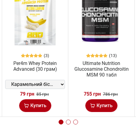
(3)
(13)
Per4m Whey Protein
Ultimate Nutrition
Advanced (30 грам)
Glucosamine Chondroitin
MSM 90 табл
79 грн
755 грн
85 грн
786 грн
Купить
Купить