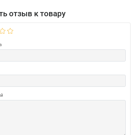
ь отзыв к товару
а
ий