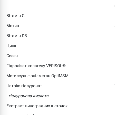
Вітамін С
Біотин
Вітамін D3
Цинк
Селен
Гідролізат колагену VERISOL®
Метилсульфонілметан OptiMSM
Натрію гіалуронат
- гіалуронова кислота
Екстракт виноградних кісточок