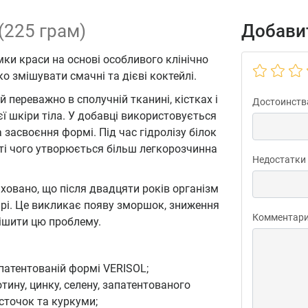
 (225 грам)
Добавит
ки краси на основі особливого клінічно
 змішувати смачні та дієві коктейлі.
переважно в сполучній тканині, кістках і
Достоинств
єї шкіри тіла. У добавці використовується
 засвоєння формі. Під час гідролізу білок
ті чого утворюється більш легкорозчинна
Недостатки
аховано, що після двадцяти років організм
ірі. Це викликає появу зморшок, зниження
Комментар
ішити цю проблему.
апатентованій формі VERISOL;
отину, цинку, селену, запатентованого
сточок та куркуми;