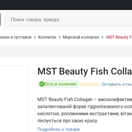
язок и суставов
Коллаген
Морской коллаген
MST Beauty Fi
MST Beauty Fish Coll
Есть в наличии
Оставить отз
MST Beauty Fish Collagen – високоефекти
запатентованій формі гідролізованого ко
кислотою, рослинними екстрактами, вітамі
піклується про свою красу.
Подробнее о товаре