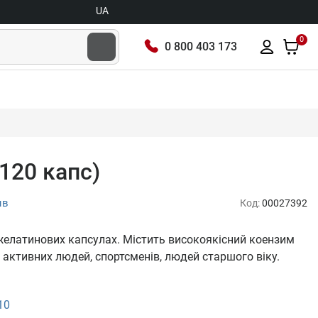
UA
0
0 800 403 173
(120 капс)
ыв
Код:
00027392
 желатинових капсулах. Містить високоякісний коензим
 активних людей, спортсменів, людей старшого віку.
10