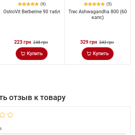
(9)
(5)
OstroVit Berberine 90 табл
Trec Ashwagandha 800 (60
капс)
223 грн
329 грн
248 грн
343 грн
Купить
Купить
ь отзыв к товару
а