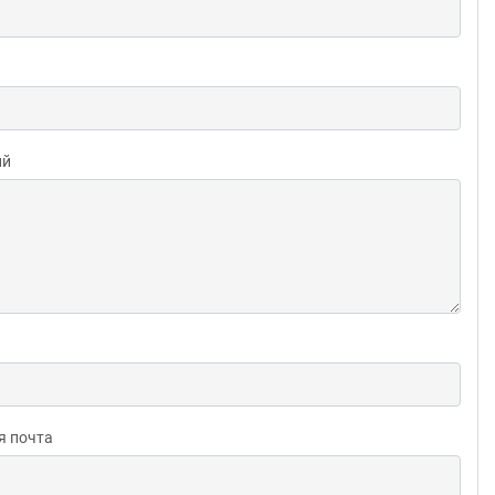
ий
я почта