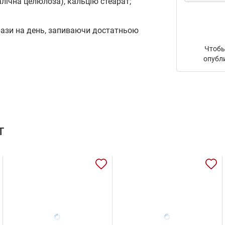
ічна целюлоза), кальцію стеарат;
 рази на день, запиваючи достатньою
Чтобы
опубл
т