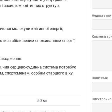
 і захистом клітинних структур.
Недостатки
вої молекули клітинної енергії;
Комментар
ується збільшеним споживанням енергії;
ошкодження.
, чия серцево-судинна система потребує
, спортсменам, особам старшого віку.
Ваше имя
Электронна
50 мг