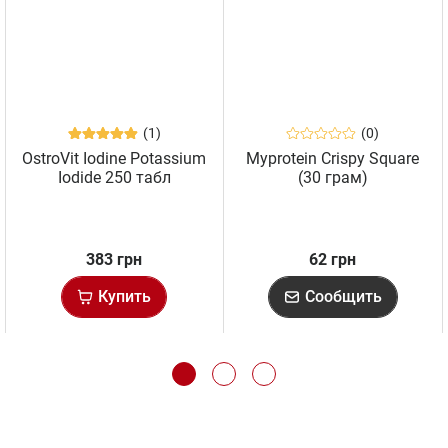
(1)
(0)
OstroVit Iodine Potassium
Myprotein Crispy Square
Iodide 250 табл
(30 грам)
383 грн
62 грн
Купить
Сообщить