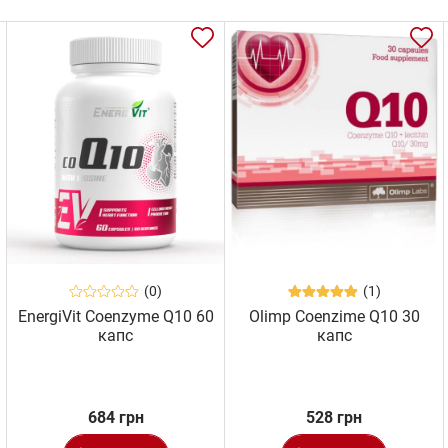
(0)
(1)
EnergiVit Coenzyme Q10 60
Olimp Coenzime Q10 30
капс
капс
684 грн
528 грн