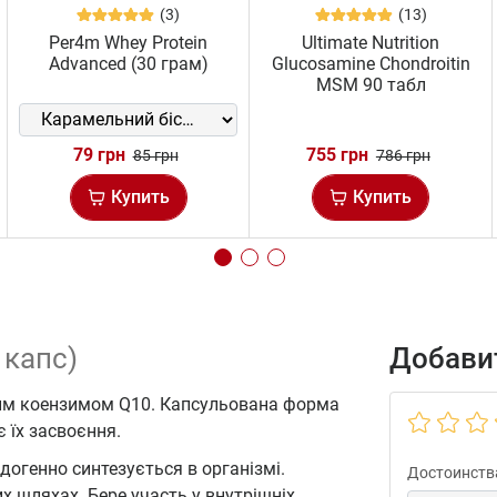
(3)
(13)
Per4m Whey Protein
Ultimate Nutrition
Advanced (30 грам)
Glucosamine Chondroitin
MSM 90 табл
79 грн
755 грн
85 грн
786 грн
Купить
Купить
 капс)
Добавит
сним коензимом Q10. Капсульована форма
 їх засвоєння.
догенно синтезується в організмі.
Достоинств
 шляхах. Бере участь у внутрішніх