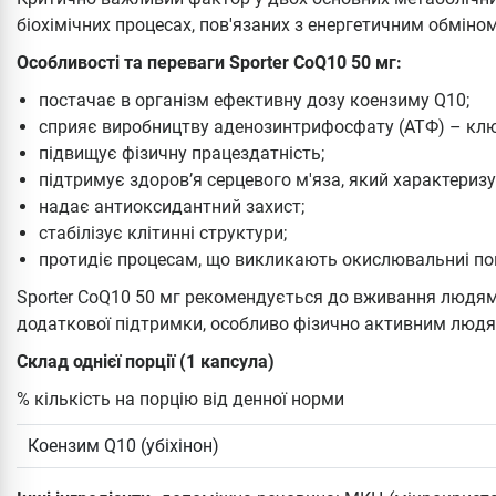
біохімічних процесах, пов'язаних з енергетичним обміном
Особливості та переваги Sporter CoQ10 50 мг:
постачає в організм ефективну дозу коензиму Q10;
сприяє виробництву аденозинтрифосфату (АТФ) – ключо
підвищує фізичну працездатність;
підтримує здоров’я серцевого м'яза, який характериз
надає антиоксидантний захист;
стабілізує клітинні структури;
протидіє процесам, що викликають окислювальниі п
Sporter CoQ10 50 мг рекомендується до вживання людям
додаткової підтримки, особливо фізично активним людям
Склад однієї порції (1 капсула)
% кількість на порцію від денної норми
Коензим Q10 (убіхінон)