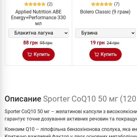
(2)
(7)
Applied Nutrition ABE
Bolero Classic (9 грам)
Energy+Performance 330
мл
88 грн
19 грн
95 грн
24 грн
Купить
Купить
Описание
Sporter CoQ10 50 мг (120
Sporter CoQ10 50 мг – желатинові капсули з високоякі
гарантує точне дозування активних речовин та покращує
Коензим Q10 – ліпофільна бензохінонова сполука, яка ен
Критично важливий фактор у двох основних метаболічних