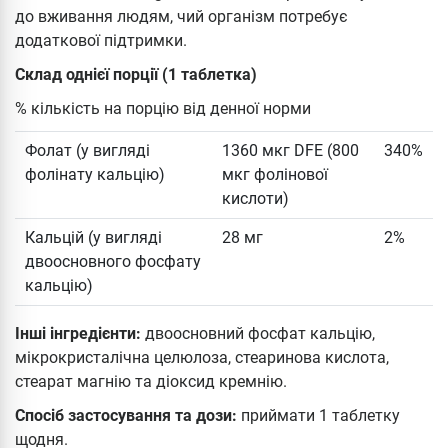
до вживання людям, чий організм потребує
додаткової підтримки.
Склад однієї порції (1 таблетка)
% кількість на порцію від денної норми
Фолат (у вигляді
1360 мкг DFE (800
340%
фолінату кальцію)
мкг фолінової
кислоти)
Кальцій (у вигляді
28 мг
2%
двоосновного фосфату
кальцію)
Інші інгредієнти:
двоосновний фосфат кальцію,
мікрокристалічна целюлоза, стеаринова кислота,
стеарат магнію та діоксид кремнію.
Спосіб застосування та дози:
приймати 1 таблетку
щодня.