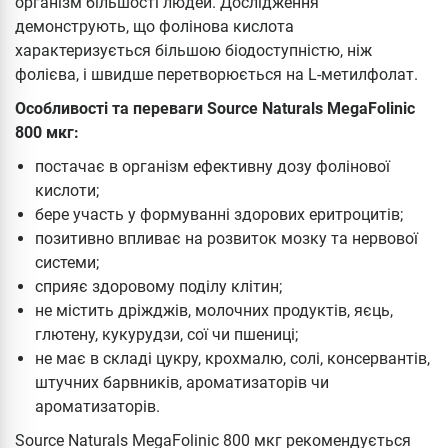
організм більшості людей. Дослідження
демонструють, що фолінова кислота
характеризується більшою біодоступністю, ніж
фолієва, і швидше перетворюється на L-метилфолат.
Особливості та переваги Source Naturals MegaFolinic
800 мкг:
постачає в організм ефективну дозу фолінової
кислоти;
бере участь у формуванні здорових еритроцитів;
позитивно впливає на розвиток мозку та нервової
системи;
сприяє здоровому поділу клітин;
не містить дріжджів, молочних продуктів, яєць,
глютену, кукурудзи, сої чи пшениці;
не має в складі цукру, крохмалю, солі, консервантів,
штучних барвників, ароматизаторів чи
ароматизаторів.
Source Naturals MegaFolinic 800 мкг рекомендується