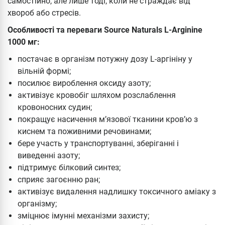
самостійно, але лише тоді, коли не страждає від
хвороб або стресів.
Особливості та переваги Source Naturals L-Arginine
1000 мг:
постачає в організм потужну дозу L-аргініну у
вільній формі;
посилює вироблення оксиду азоту;
активізує кровобіг шляхом розслаблення
кровоносних судин;
покращує насичення м’язової тканини кров’ю з
киснем та поживними речовинами;
бере участь у транспортуванні, зберіганні і
виведенні азоту;
підтримує білковий синтез;
сприяє загоєнню ран;
активізує видалення надлишку токсичного аміаку з
організму;
зміцнює імунні механізми захисту;