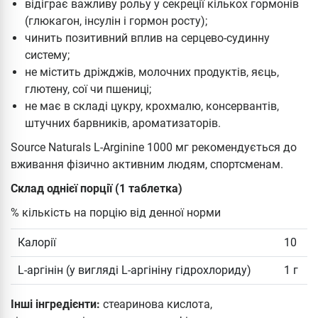
відіграє важливу рольу у секреції кількох гормонів
(глюкагон, інсулін і гормон росту);
чинить позитивний вплив на серцево-судинну
систему;
не містить дріжджів, молочних продуктів, яєць,
глютену, сої чи пшениці;
не має в складі цукру, крохмалю, консервантів,
штучних барвників, ароматизаторів.
Source Naturals L-Arginine 1000 мг рекомендується до
вживання фізично активним людям, спортсменам.
Склад однієї порції (1 таблетка)
% кількість на порцію від денної норми
Калорії
10
L-аргінін (у вигляді L-аргініну гідрохлориду)
1 г
Інші інгредієнти:
стеаринова кислота,