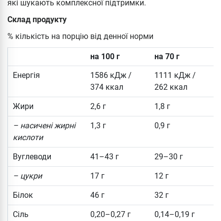
які шукають комплексної підтримки.
Склад продукту
% кількість на порцію від денної норми
на 100 г
на 70 г
Енергія
1586 кДж /
1111 кДж /
374 ккал
262 ккал
Жири
2,6 г
1,8 г
– насичені жирні
1,3 г
0,9 г
кислоти
Вуглеводи
41–43 г
29–30 г
– цукри
17 г
12 г
Білок
46 г
32 г
Сіль
0,20–0,27 г
0,14–0,19 г