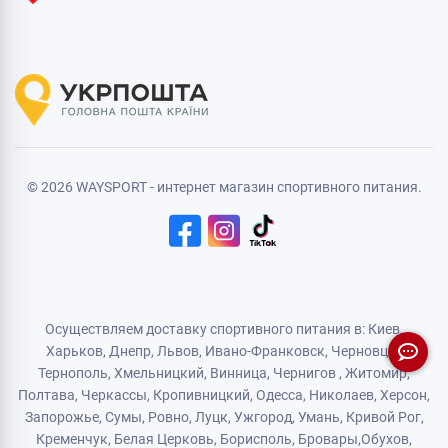
© 2026 WAYSPORT - интернет магазин спортивного питания.
Осуществляем доставку спортивного питания в: Киев,
Харьков,
Днепр
, Львов, Ивано-Франковск,
Черновцы
,
Тернополь
,
Хмельницкий
, Винница,
Чернигов
,
Житомир
,
Полтава, Черкассы, Кропивницкий,
Одесса
, Николаев, Херсон,
Запорожье,
Сумы
,
Ровно
,
Луцк
,
Ужгород
,
Умань
,
Кривой Рог
,
Кременчук
,
Белая Церковь
,
Борисполь
,
Бровары
,
Обухов
,