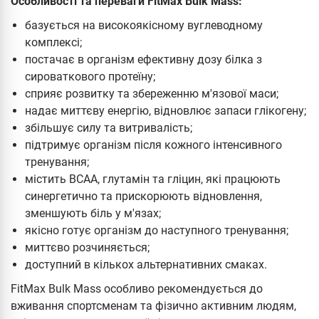
Особливості та переваги FitMax Bulk Mass:
базується на високоякісному вуглеводному
комплексі;
постачає в організм ефективну дозу білка з
сироваткового протеїну;
сприяє розвитку та збереженню м'язової маси;
надає миттєву енергію, відновлює запаси глікогену;
збільшує силу та витривалість;
підтримує організм після кожного інтенсивного
тренування;
містить BCAA, глутамін та гліцин, які працюють
синергетично та прискорюють відновлення,
зменшують біль у м'язах;
якісно готує організм до наступного тренування;
миттєво розчиняється;
доступний в кількох альтернативних смаках.
FitMax Bulk Mass особливо рекомендується до
вживання спортсменам та фізично активним людям,