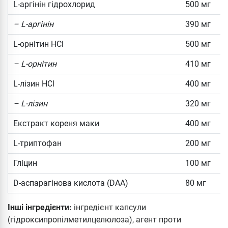
L-аргінін гідрохлорид
500 мг
– L-аргінін
390 мг
L-орнітин HCl
500 мг
– L-орнітин
410 мг
L-лізин HCl
400 мг
– L-лізин
320 мг
Екстракт кореня маки
400 мг
L-триптофан
200 мг
Гліцин
100 мг
D-аспарагінова кислота (DAA)
80 мг
Інші інгредієнти:
інгредієнт капсули
(гідроксипропілметилцелюлоза), агент проти