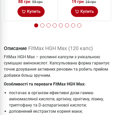
88 грн
19 грн
95 грн
24 грн
Купить
Купить
Описание
FitMax HGH Max (120 капс)
FitMax HGH Max – рослинні капсули з унікальною
сумішшю амінокислот. Капсульована форма гарантує
точне дозування активних речовин та робить прийом
добавки більш зручним.
Особливості та переваги FitMax HGH Max:
постачає в організм ефективні дози гамма-
аміномасляної кислоти, аргініну, орнітину, лізину,
триптофану та D-аспарагінової кислоти;
доповнений екстрактом кореня маки;