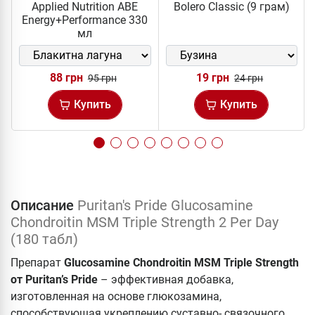
Applied Nutrition ABE
Bolero Classic (9 грам)
Energy+Performance 330
мл
88 грн
19 грн
95 грн
24 грн
Купить
Купить
Описание
Puritan's Pride Glucosamine
Chondroitin MSM Triple Strength 2 Per Day
(180 табл)
Препарат
Glucosamine Chondroitin MSM Triple Strength
от Puritan’s Pridе
– эффективная добавка,
изготовленная на основе глюкозамина,
способствующая укреплению суставно- связочного