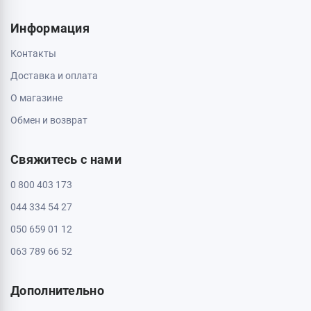
Кривой Рог, 50000, проспект Металлургов 33
Пн - Вс: с 10:00 до 20:00
Кропивницкий, 25006, ул. Большая Перспективная 48
ТРЦ Депот, 1 этаж
Пн - Вс: с 10:00 до 20:00
Полтава, 36000, ул. Небесной Сотни 2
Пн - Вс: с 10:00 до 20:00
Черкассы, 18009, бул. Шевченка 385
ТРЦ Депот, 2 этаж
Пн - Вс: с 10:00 до 20:00
Черкассы, 18005, бул. Шевченка, 195
Пн - Вс: с 10:00 до 20:00
Информация
Контакты
Доставка и оплата
О магазине
Обмен и возврат