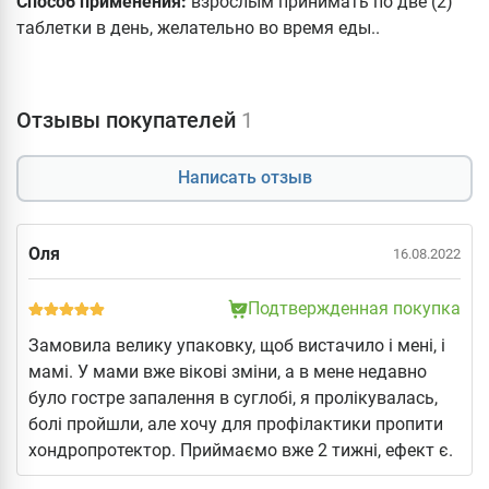
Способ применения:
взрослым принимать по две (2)
таблетки в день, желательно во время еды..
Отзывы покупателей
1
Написать отзыв
Оля
16.08.2022
Подтвержденная покупка
Замовила велику упаковку, щоб вистачило і мені, і
мамі. У мами вже вікові зміни, а в мене недавно
було гостре запалення в суглобі, я пролікувалась,
болі пройшли, але хочу для профілактики пропити
хондропротектор. Приймаємо вже 2 тижні, ефект є.