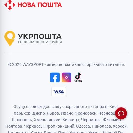
© 2026 WAYSPORT - интернет магазин спортивного питания.
Осуществляем доставку спортивного питания в: Киев,
Харьков,
Днепр
, Львов, Ивано-Франковск,
Черновцы
,
Тернополь
,
Хмельницкий
, Винница,
Чернигов
,
Житомир
,
Полтава, Черкассы, Кропивницкий,
Одесса
, Николаев, Херсон,
Запорожье,
Сумы
,
Ровно
,
Луцк
,
Ужгород
,
Умань
,
Кривой Рог
,