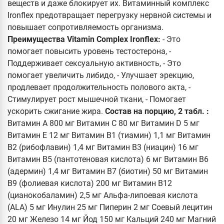
веществ и даже блокирует их. Витаминный комплекс
Ironflex предотвращает перегрузку нервной системы и
повышает сопротивляемость организма.
Преимущества Vitamin Complex Ironflex:
- Это
помогает повысить уровень тестостерона, -
Поддерживает сексуальную активность, - Это
помогает увеличить либидо, - Улучшает эрекцию,
продлевает продолжительность полового акта, -
Стимулирует рост мышечной ткани, - Помогает
ускорить сжигание жира.
Состав
на порцию, 2 табл. :
Витамин A 800 мг Витамин C 80 мг Витамин D 5 мг
Витамин E 12 мг Витамин В1 (тиамин) 1,1 мг Витамин
В2 (рибофлавин) 1,4 мг Витамин В3 (ниацин) 16 мг
Витамин В5 (пантотеновая кислота) 6 мг Витамин B6
(адермин) 1,4 мг Витамин В7 (биотин) 50 мг Витамин
В9 (фолиевая кислота) 200 мг Витамин B12
(цианокобаламин) 2,5 мг Альфа-липоевая кислота
(ALA) 5 мг Инулин 25 мг Пиперин 2 мг Соевый лецитин
20 мг Железо 14 мг Йод 150 мг Кальций 240 мг Магний