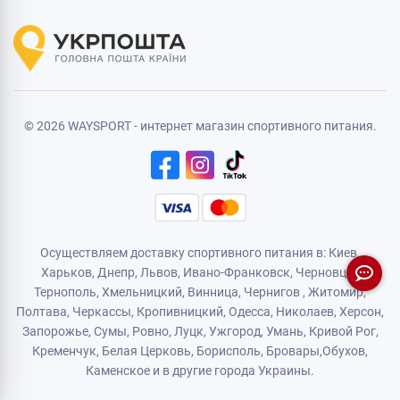
© 2026 WAYSPORT - интернет магазин спортивного питания.
Осуществляем доставку спортивного питания в: Киев,
Харьков,
Днепр
, Львов, Ивано-Франковск,
Черновцы
,
Тернополь
,
Хмельницкий
, Винница,
Чернигов
,
Житомир
,
Полтава, Черкассы, Кропивницкий,
Одесса
, Николаев, Херсон,
Запорожье,
Сумы
,
Ровно
,
Луцк
,
Ужгород
,
Умань
,
Кривой Рог
,
Кременчук
,
Белая Церковь
,
Борисполь
,
Бровары
,
Обухов
,
Каменское
и в другие города Украины.