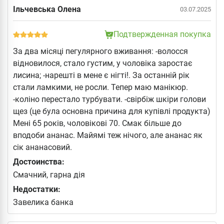
Ільчевська Олена
03.07.2025
Подтвержденная покупка
За два місяці пегулярного вживання: -волосся
відновилося, стало густим, у чоловіка заростає
лисина; -нарешті в мене є нігті!. За останній рік
стали ламкими, не росли. Тепер маю манікюр.
-коліно перестало турбувати. -свірбіж шкіри голови
щез (це була основна причина для купівлі продукта)
Мені 65 років, чоловікові 70. Смак більше до
вподоби ананас. Майямі теж нічого, але ананас як
сік ананасовий.
Достоинства:
Смачний, гарна дія
Недостатки:
Завелика банка