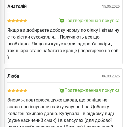
Анатолій
15.05.2025
Подтвержденная покупка
Якщо ви добираєте добову норму по білку і вітаміну
с то кістки сухожилля.... Получають все що
необхідно . Якщо ви купуєте для здоров'я шкіри ,
так шкіра стане набагато краще ( перевірено на собі
)
Люба
06.03.2025
Подтвержденная покупка
Знову ж повторюся, дуже шкода, що раніше не
знала про існування сайту waysport.ua Добавку
колаген вживаю давно. Купувала і в рідкому виді
(дуже насичений смак) і в капсулах (для добової