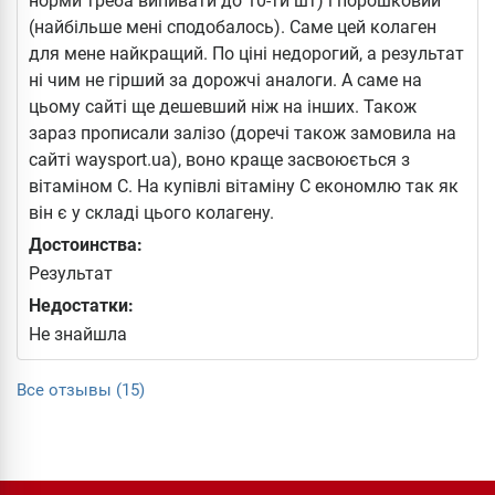
норми треба випивати до 10-ти шт) і порошковий
(найбільше мені сподобалось). Саме цей колаген
для мене найкращий. По ціні недорогий, а результат
ні чим не гірший за дорожчі аналоги. А саме на
цьому сайті ще дешевший ніж на інших. Також
зараз прописали залізо (доречі також замовила на
сайті waysport.ua), воно краще засвоюється з
вітаміном С. На купівлі вітаміну С економлю так як
він є у складі цього колагену.
Достоинства:
Результат
Недостатки:
Не знайшла
Все отзывы (15)