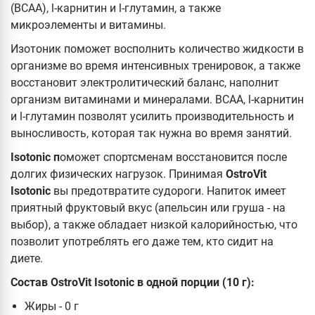
(BCAA), l-карнитин и l-глутамин, а также
микроэлементы и витамины.
Изотоник поможет восполнить количество жидкости в
организме во время интенсивных тренировок, а также
восстановит электролитический баланс, наполнит
организм витаминами и минералами. BCAA, l-карнитин
и l-глутамин позволят усилить производительность и
выносливость, которая так нужна во время занятий.
Isotonic п
оможет спортсменам восстановится после
долгих физических нагрузок. Принимая
OstroVit
Isotonic
вы предотвратите судороги. Напиток имеет
приятный фруктовый вкус (апельсин или груша - на
выбор), а также обладает низкой калорийностью, что
позволит употреблять его даже тем, кто сидит на
диете.
Состав OstroVit Isotonic в одной порции (10 г):
Жиры - 0 г