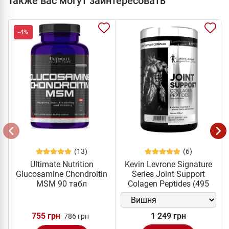
Также вас могут заинтересовать
-4%
(13)
(6)
Ultimate Nutrition
Kevin Levrone Signature
Glucosamine Chondroitin
Series Joint Support
MSM 90 табл
Colagen Peptides (495
грам)
755 грн
1 249 грн
786 грн