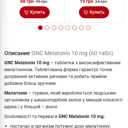
88 грн
19 грн
95 грн
24 грн
Купить
Купить
Описание
GNC Melatonin 10 mg (60 табл)
GNC Melatonin 10 mg
– таблетки з високоефективним
мелатоніном. Таблетована форма гарантує точне
дозування активних речовин та робить прийом
добавки більш зручним.
Мелатонін
– гормон, який виробляється людським
організмом у шишкоподібній залозі у меншій кількості
вдень і у більшій – вночі.
Особливості та переваги
GNC Melatonin 10 mg:
постачає в організм потужну дозу мелатоніну;