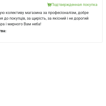
Подтвержденная покупка
ю колективу магазина за професіоналізм, добре
я до покупців, за щирість, за якісний і не дорогий
ра і мирного Вам неба!
тва: