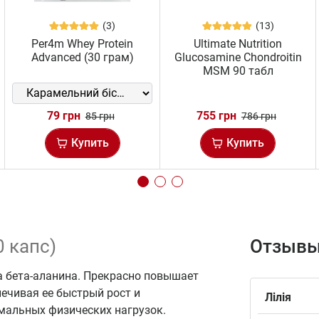
(3)
(13)
Per4m Whey Protein
Ultimate Nutrition
Advanced (30 грам)
Glucosamine Chondroitin
MSM 90 табл
79 грн
755 грн
85 грн
786 грн
Купить
Купить
0 капс)
Отзывы
 бета-аланина. Прекрасно повышает
печивая ее быстрый рост и
Лілія
мальных физических нагрузок.