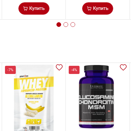
Купить
Купить
-7%
-4%