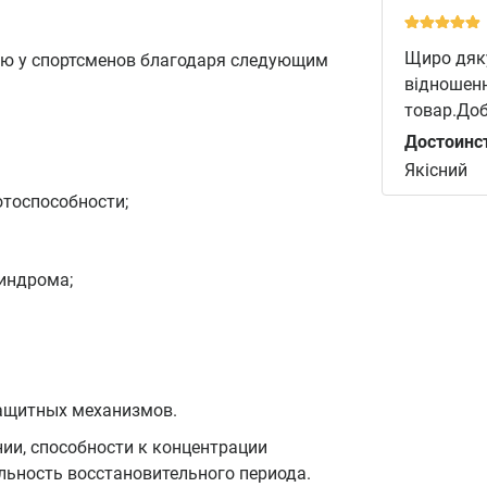
Щиро дяку
ью у спортсменов благодаря следующим
відношенн
товар.Доб
Достоинс
Якісний
тоспособности;
индрома;
защитных механизмов.
ии, способности к концентрации
льность восстановительного периода.