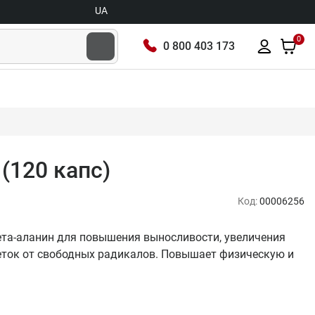
UA
0
0 800 403 173
 (120 капс)
Код:
00006256
 бета-аланин для повышения выносливости, увеличения
еток от свободных радикалов. Повышает физическую и