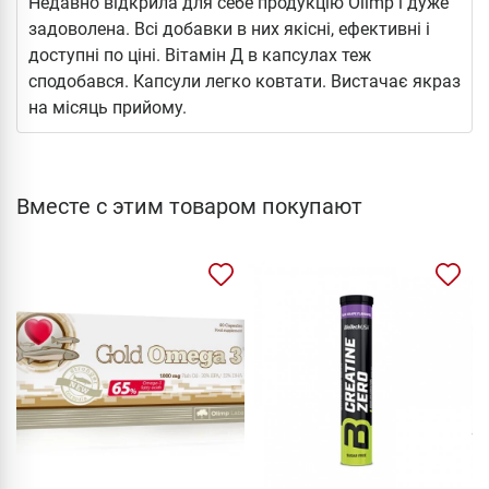
Недавно відкрила для себе продукцію Olimp і дуже
задоволена. Всі добавки в них якісні, ефективні і
доступні по ціні. Вітамін Д в капсулах теж
сподобався. Капсули легко ковтати. Вистачає якраз
на місяць прийому.
Вместе с этим товаром покупают