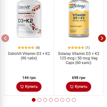
(4)
(1)
OstroVit Vitamin D3 + K2
Solaray Vitamin D3 + K2
(90 табл)
125 mcg | 50 mcg Veg
Caps (60 капс)
144 грн
698 грн
Купить
Купить