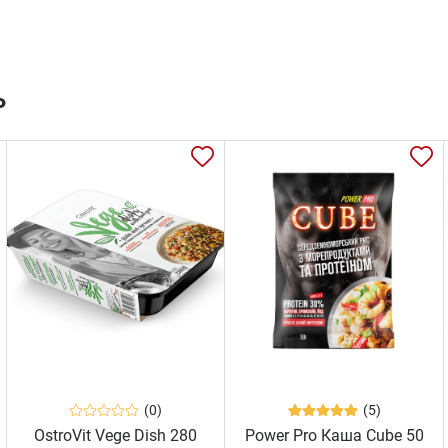
ь
(0)
(5)
OstroVit Vege Dish 280
Power Pro Каша Cube 50