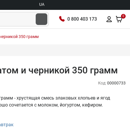
UA
0
0 800 403 173
 черникой 350 грамм
натом и черникой 350 грамм
Код:
00000733
 грамм - хрустящая смесь злаковых хлопьев и ягод
ошо сочетается с молоком, йогуртом, кефиром.
автрак