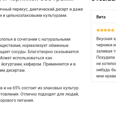
чный перекус, диетический десерт и даже
и и цельнозлаковыми культурами.
Вита
Вкусная 
хлопья в сочетании с натуральными
черники и
еществами, нормализует обменные
заливая т
чищает сосуды. Благотворно сказывается
Похудела 
 Может использоваться как
не хотело
 йогуртами, кефиром. Применяется и в
нибудь бы
ким десертам.
мне нрави
в и на 65% состоит из злаковых культур.
отовления. Отлично подходят для людей,
орового питания.