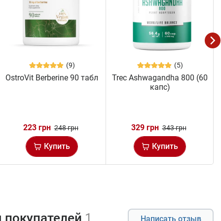
(9)
(5)
OstroVit Berberine 90 табл
Trec Ashwagandha 800 (60
капс)
223 грн
329 грн
248 грн
343 грн
Купить
Купить
 покупателей
1
Написать отзыв