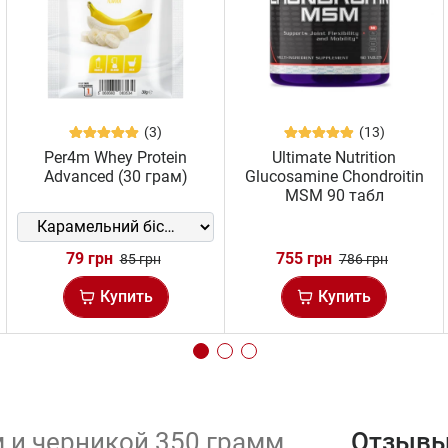
(3)
(13)
Per4m Whey Protein
Ultimate Nutrition
Advanced (30 грам)
Glucosamine Chondroitin
MSM 90 табл
79 грн
755 грн
85 грн
786 грн
Купить
Купить
м и черникой 350 грамм
Отзывы