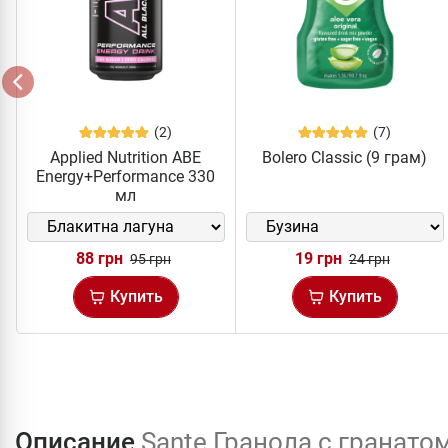
(2)
(7)
Applied Nutrition ABE
Bolero Classic (9 грам)
Energy+Performance 330
мл
88 грн
19 грн
95 грн
24 грн
Купить
Купить
Описание
Sante Гранола с гранато