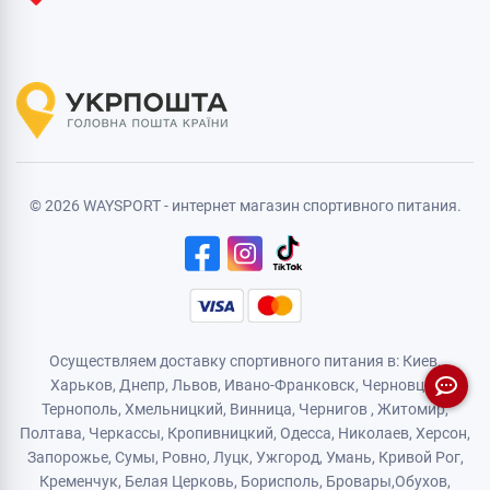
© 2026 WAYSPORT - интернет магазин спортивного питания.
Осуществляем доставку спортивного питания в: Киев,
Харьков,
Днепр
, Львов, Ивано-Франковск,
Черновцы
,
Тернополь
,
Хмельницкий
, Винница,
Чернигов
,
Житомир
,
Полтава, Черкассы, Кропивницкий,
Одесса
, Николаев, Херсон,
Запорожье,
Сумы
,
Ровно
,
Луцк
,
Ужгород
,
Умань
,
Кривой Рог
,
Кременчук
,
Белая Церковь
,
Борисполь
,
Бровары
,
Обухов
,