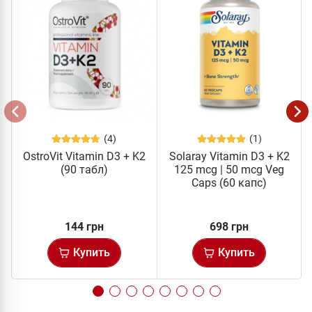
(4)
(1)
OstroVit Vitamin D3 + K2
Solaray Vitamin D3 + K2
(90 табл)
125 mcg | 50 mcg Veg
Caps (60 капс)
144 грн
698 грн
Купить
Купить