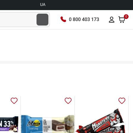
UA
0
0 800 403 173