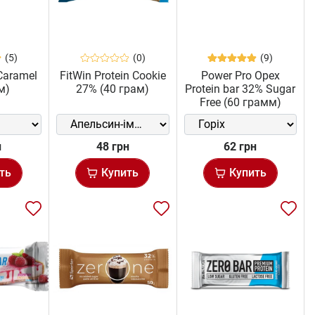
(5)
(0)
(9)
Caramel
FitWin Protein Cookie
Power Pro Орех
м)
27% (40 грам)
Protein bar 32% Sugar
Free (60 грамм)
н
48 грн
62 грн
ть
Купить
Купить