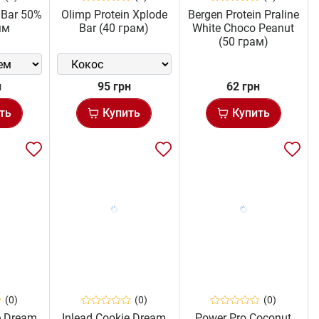
 Bar 50%
Olimp Protein Xplode
Bergen Protein Praline
мм
Bar (40 грам)
White Choco Peanut
(50 грам)
н
95 грн
62 грн
ть
Купить
Купить
(0)
(0)
(0)
e Dream
Inlead Cookie Dream
Power Pro Coconut