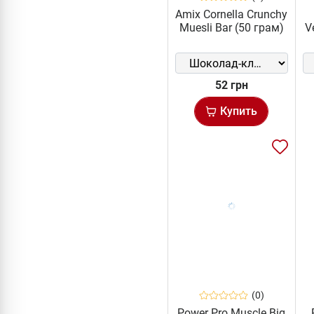
Amix Cornella Crunchy
Muesli Bar (50 грам)
V
52 грн
Купить
(0)
Power Pro Muscle Big