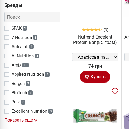
Бренды
6PAK
1
(9)
Nutrend Excelent
Am
7 Nutrition
1
Protein Bar (85 грам)
ActivLab
1
AllNutrition
4
Amix
10
74 грн
Applied Nutrition
1
Купить
Bergen
7
BioTech
9
Bulk
3
Excellent Nutrition
3
Показать еще