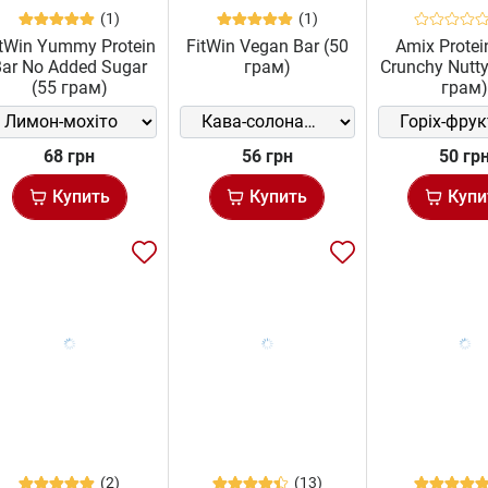
(1)
(1)
itWin Yummy Protein
FitWin Vegan Bar (50
Amix Protei
Bar No Added Sugar
грам)
Crunchy Nutty
(55 грам)
грам
68 грн
56 грн
50 гр
Купить
Купить
Купи
(2)
(13)