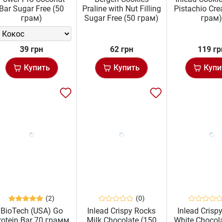
Bar Sugar Free (50
Praline with Nut Filling
Pistachio Cr
грам)
Sugar Free (50 грам)
грам
39 грн
62 грн
119 гр
Купить
Купить
Купи
(2)
(0)
BioTech (USA) Go
Inlead Crispy Rocks
Inlead Crisp
rotein Bar 70 грамм
Milk Chocolate (150
White Chocol