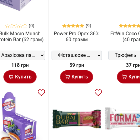
(0)
(9)
Bulk Macro Munch
Power Pro Орех 36%
FitWin Coco 
rotein Bar (62 грам)
60 грамм
(40 гра
118 грн
59 грн
37 гр
Купить
Купить
Купи