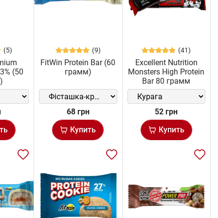
(5)
(9)
(41)
emium
FitWin Protein Bar (60
Excellent Nutrition
33% (50
грамм)
Monsters High Protein
)
Bar 80 грамм
н
68 грн
52 грн
ть
Купить
Купить