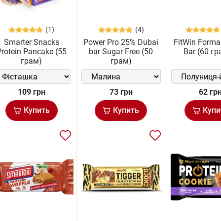
(1)
(4)
Smarter Snacks
Power Pro 25% Dubai
FitWin Forma
Protein Pancake (55
bar Sugar Free (50
Bar (60 г
грам)
грам)
109 грн
73 грн
62 гр
Купить
Купить
Купи